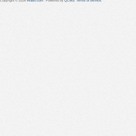
Copyright © 2026
vkadri.com
. Powered by
QCMS
.
Terms of service.