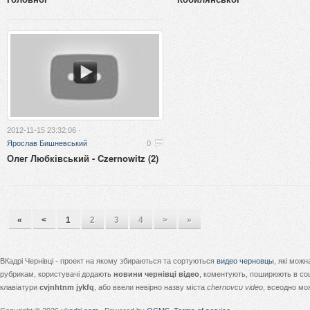
2012-11-15 23:32:06 ·
Ярослав Бишневський
0
Олег Любківський - Czernowitz (2)
«
<
1
2
3
4
>
»
ВКадрі Чернівці - проект на якому збираються та сортуються
видео черновцы
, які мож
рубрикам, користувачі додають
новини чернівці відео
, коментують, поширюють в соц
клавіатури
cvjnhtnm jykfq
, або ввели невірно назву міста
chernovcu video
, всеодно мо