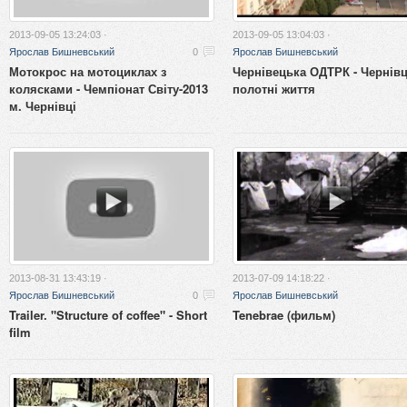
2013-09-05 13:24:03 ·
2013-09-05 13:04:03 ·
Ярослав Бишневський
0
Ярослав Бишневський
Мотокрос на мотоциклах з
Чернівецька ОДТРК - Чернівц
колясками - Чемпіонат Світу-2013
полотні життя
м. Чернівці
2013-08-31 13:43:19 ·
2013-07-09 14:18:22 ·
Ярослав Бишневський
0
Ярослав Бишневський
Trailer. "Structure of coffee" - Short
Tenebrae (фильм)
film