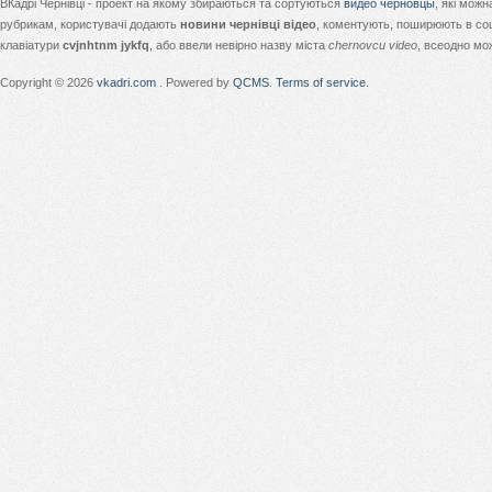
ВКадрі Чернівці - проект на якому збираються та сортуються
видео черновцы
, які мож
рубрикам, користувачі додають
новини чернівці відео
, коментують, поширюють в соц
клавіатури
cvjnhtnm jykfq
, або ввели невірно назву міста
chernovcu video
, всеодно мо
Copyright © 2026
vkadri.com
. Powered by
QCMS
.
Terms of service.