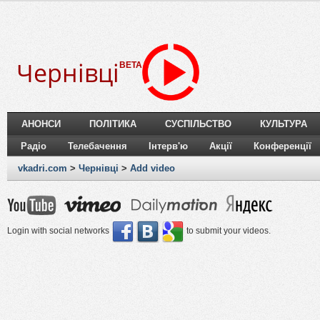
Чернівці
BETA
АНОНСИ
ПОЛІТИКА
СУСПІЛЬСТВО
КУЛЬТУРА
Радіо
Телебачення
Інтерв'ю
Акції
Конференції
vkadri.com
>
Чернівці
>
Add video
Login with social networks
to submit your videos.