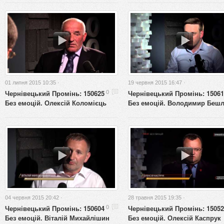
01 липня 2015 10:35 ·
19 червня 2015 16:47 ·
Чернівецький Промінь: 150625
Чернівецький Промінь: 15061
0
Без емоцій. Олексій Коломієць
Без емоцій. Володимир Беш
04 червня 2015 20:42 ·
28 травня 2015 19:35 ·
Чернівецький Промінь: 150604
Чернівецький Промінь: 15052
0
Без емоцій. Віталій Михайлішин
Без емоцій. Олексій Каспрук