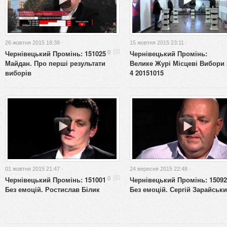
26 жовтня 2015 18:38 ·
15 жовтня 2015 23:11 ·
Чернівецький Промінь: 151025
Чернівецький Промінь:
0
Майдан. Про перші результати
Велике Журі Місцеві Вибори 
виборів
4 20151015
01 жовтня 2015 21:47 ·
24 вересня 2015 22:48 ·
Чернівецький Промінь: 151001
Чернівецький Промінь: 15092
0
Без емоцій. Ростислав Білик
Без емоцій. Сергій Зарайськ