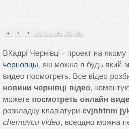
«
<
1
2
3
4
>
»
ВКадрі Чернівці - проект на яком
черновцы
, які можна в будь який
видео посмотреть. Все відео розб
новини чернівці відео
, коменту
можете
посмотреть онлайн вид
розкладку клавіатури
cvjnhtnm jy
chernovcu video
, всеодно можна 