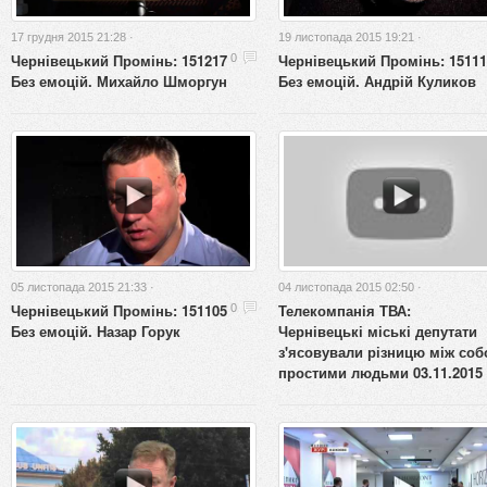
17 грудня 2015 21:28 ·
19 листопада 2015 19:21 ·
Чернівецький Промінь: 151217
Чернівецький Промінь: 15111
0
Без емоцій. Михайло Шморгун
Без емоцій. Андрій Куликов
05 листопада 2015 21:33 ·
04 листопада 2015 02:50 ·
Чернівецький Промінь: 151105
Телекомпанія ТВА:
0
Без емоцій. Назар Горук
Чернівецькі міські депутати
з'ясовували різницю між соб
простими людьми 03.11.2015