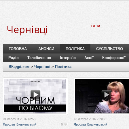
Чернівці
BETA
ГОЛОВНА
АНОНСИ
ПОЛІТИКА
СУСПІЛЬСТВО
Радіо
Телебачення
Інтерв'ю
Акції
Конференції
ВКадрі.ком
>
Чернівці
>
Політика
01 березня 2016 18:58 ·
18 лютого 2016 22:03 ·
Ярослав Бишневський
0
Ярослав Бишневський