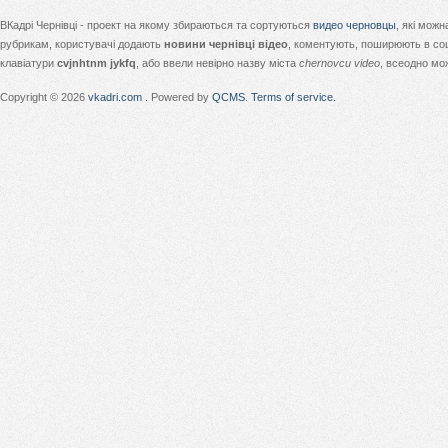
ВКадрі Чернівці - проект на якому збираються та сортуються
видео черновцы
, які мож
рубрикам, користувачі додають
новини чернівці відео
, коментують, поширюють в соц
клавіатури
cvjnhtnm jykfq
, або ввели невірно назву міста
chernovcu video
, всеодно мо
Copyright © 2026
vkadri.com
. Powered by
QCMS
.
Terms of service.