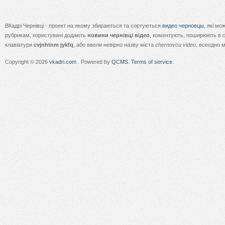
ВКадрі Чернівці - проект на якому збираються та сортуються
видео черновцы
, які м
рубрикам, користувачі додають
новини чернівці відео
, коментують, поширюють в с
клавіатури
cvjnhtnm jykfq
, або ввели невірно назву міста
chernovcu video
, всеодно 
Copyright © 2026
vkadri.com
. Powered by
QCMS
.
Terms of service.