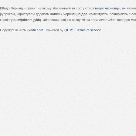
ВКадрі Чернівці - проект на якому збираються та сортуються
видео черновцы
, які мож
рубрикам, користувачі додають
новини чернівці відео
, коментують, поширюють в соц
клавіатури
cvjnhtnm jykfq
, або ввели невірно назву міста
chernovcu video
, всеодно мо
Copyright © 2026
vkadri.com
. Powered by
QCMS
.
Terms of service.