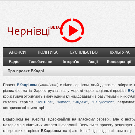
Чернівці
BETA
АНОНСИ
ПОЛІТИКА
СУСПІЛЬСТВО
КУЛЬТУРА
Радіо
Телебачення
Інтерв'ю
Акції
Конференції
Про проект ВКадрі
Проект
ВКадрі.ком
(
vkadri.com
) є відео-сервісом, який дозволяє збирати
різних форматів. Зареєструвавшись у мережі через соціальні профілі
ВКу
користувачі отримують змогу одним кліком додавати в базу тематичних суб
світових сервісів
"YouTube"
,
"Vimeo"
,
"Яндекс"
,
"DailyMotion"
, редагува
авторизовані коментарі.
ВКадрі.ком
не зберігає відео-файлів на власному сервері, але є інстр
матеріалів з відкритих джерел інформації. Весь вміст проекту рецензує
конкретних сторінок
ВКадрі.ком
на факт їхньої відповідності тематиці