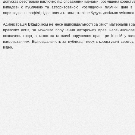
допускає реєстрацію виключно під справжніми іменами, розміщена користу
випадків) є публічною та авторизованою. Розміщуючи публічні дані 
оприлюднені профілі, відео-пости та коментарі не будуть довільно змінювати
Адміністрація
ВКадрі.ком
не несе відповідальності за зміст матеріалів і з
правових актів, за можливе порушення авторських прав, несанкціонова
позначень тощо, а також за можливі порушення прав третіх осіб у зв'яз
використанням. Відповідальність за публікації несуть користувачі сервісу,
відео.