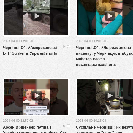
2023-04-09 13:01:20 ·
2023-04-09 13:01:20 ·
Чернівці.C4: ⚡️Американські
Чернівці.C4: ⚡️Як розмалюва
0
БТР Stryker в Україні#shorts
писанку: у Чернівцях відбув
майстер-клас з
писанкарства#shorts
2023-04-09 12:59:02 ·
2023-04-09 10:25:08 ·
Арсеній Яценюк: путіна з
Суспільне Чернівці: Як везут
0
України можна лише вибити. Сам
допомогу на "нуль" для