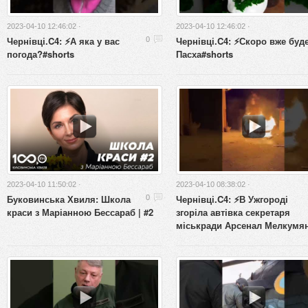
2023-04-10 12:46:02 ·
2023-04-10 12:46:02 ·
Чернівці.C4: ⚡️А яка у вас
Чернівці.C4: ⚡️Скоро вже буд
0
погода?#shorts
Пасха#shorts
2023-04-10 11:50:02 ·
2023-04-10 08:38:02 ·
Буковинська Хвиля: Школа
Чернівці.C4: ⚡️В Ужгороді
0
краси з Маріанною Бессараб | #2
згоріла автівка секретаря
міськради Арсенал Мелкумя