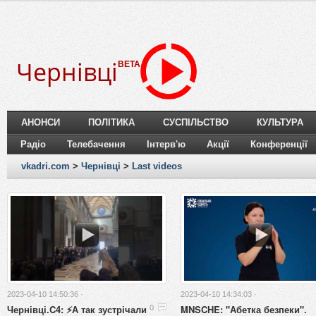
Чернівці
BETA
АНОНСИ
ПОЛІТИКА
СУСПІЛЬСТВО
КУЛЬТУРА
Радіо
Телебачення
Інтерв'ю
Акції
Конференції
vkadri.com
>
Чернівці
>
Last videos
2023-04-10 14:50:36 ·
2023-04-10 14:34:03 ·
Чернівці.C4: ⚡️А так зустрічали
MNSCHE: "Абетка безпеки".
0