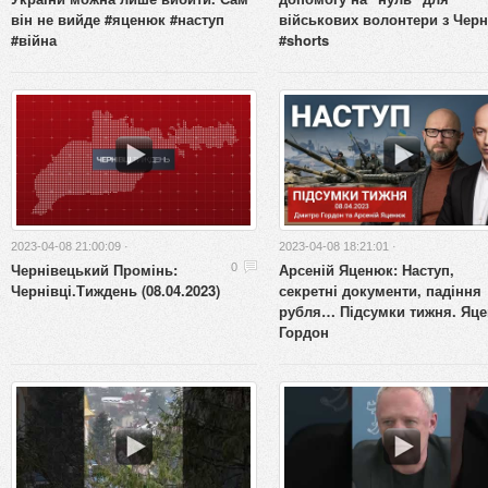
він не вийде #яценюк #наступ
військових волонтери з Черн
#війна
#shorts
2023-04-08 21:00:09 ·
2023-04-08 18:21:01 ·
Чернівецький Промінь:
Арсеній Яценюк: Наступ,
0
Чернівці.Тиждень (08.04.2023)
секретні документи, падіння
рубля… Підсумки тижня. Яце
Гордон