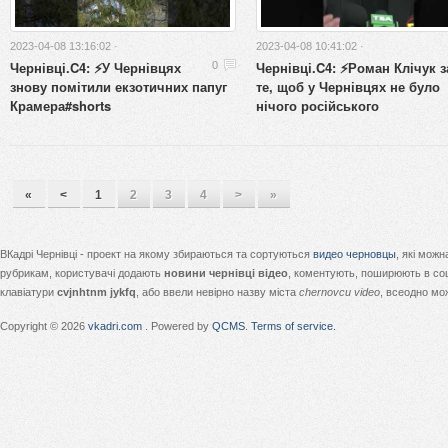
2023-04-08 13:16:02 ·
2023-04-08 10:41:02 ·
Чернівці.C4: ⚡️У Чернівцях
Чернівці.C4: ⚡️Роман Клічук з
0
знову помітили екзотичних папуг
те, щоб у Чернівцях не було
Крамера#shorts
нічого російського
«
<
1
2
3
4
>
»
ВКадрі Чернівці - проект на якому збираються та сортуються
видео черновцы
, які мож
рубрикам, користувачі додають
новини чернівці відео
, коментують, поширюють в соц
клавіатури
cvjnhtnm jykfq
, або ввели невірно назву міста
chernovcu video
, всеодно мо
Copyright © 2026
vkadri.com
. Powered by
QCMS
.
Terms of service.