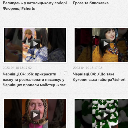
Великдень у католицькому соборі
Гроза та блискавка
Флоренції#shorts
2023-04-10 13:17:02 ·
2023-04-10 13:17:02 ·
Чернівці.C4: ⚡️Як прикрасити
Чернівці.C4: ⚡️Що таке
0
паску та розмалювати писанку: у
буковинська тайстра?#short
Чернівцях провели майстер -клас