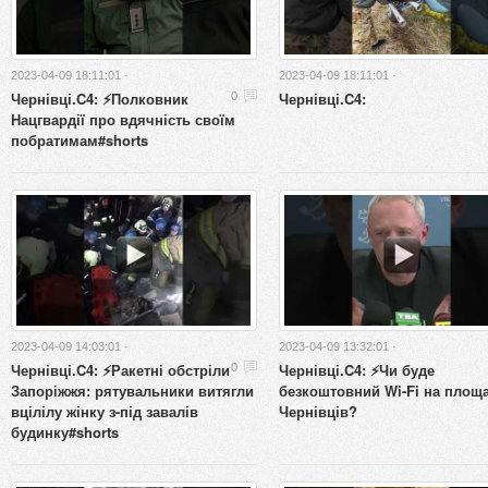
2023-04-09 18:11:01 ·
2023-04-09 18:11:01 ·
Чернівці.C4: ⚡️Полковник
Чернівці.C4:
0
Нацгвардії про вдячність своїм
побратимам#shorts
2023-04-09 14:03:01 ·
2023-04-09 13:32:01 ·
Чернівці.C4: ⚡️Ракетні обстріли
Чернівці.C4: ⚡️Чи буде
0
Запоріжжя: рятувальники витягли
безкоштовний Wi-Fi на площ
вцілілу жінку з-під завалів
Чернівців?
будинку#shorts