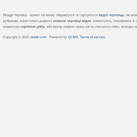
ВКадрі Чернівці - проект на якому збираються та сортуються
видео черновцы
, які м
рубрикам, користувачі додають
новини чернівці відео
, коментують, поширюють в с
клавіатури
cvjnhtnm jykfq
, або ввели невірно назву міста
chernovcu video
, всеодно 
Copyright © 2026
vkadri.com
. Powered by
QCMS
.
Terms of service.