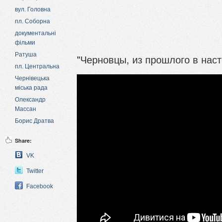
вул. Головна
пл. Соборна
документальні
фільми
Ратуша
"Черновцы, из прошлого в наст
пл. Центральна
Чернівецька
міська рада
Олександр
Массан
Борис Дратва
Share:
VK
Twitter
Facebook