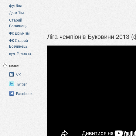
футбол
Дрім-Тім
Старий
Вовчинець
ФК Дрім-Тім
Ліга чемпіонів Буковини 2013 (ф
ФК Старий
Вовчинець
вул. Головна
Share:
VK
Twitter
Facebook