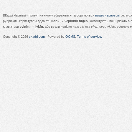
ВКадрі Чернівці - проект на якому збираються та сортуються
видео черновцы
, які м
рубрикам, користувачі додають
новини чернівці відео
, коментують, поширюють в с
клавіатури
cvjnhtnm jykfq
, або ввели невірно назву міста
chernovcu video
, всеодно 
Copyright © 2026
vkadri.com
. Powered by
QCMS
.
Terms of service.