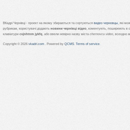
ВКадрі Чернівці - проект на якому збираються та сортуються
видео черновцы
, які м
рубрикам, користувачі додають
новини чернівці відео
, коментують, поширюють в с
клавіатури
cvjnhtnm jykfq
, або ввели невірно назву міста
chernovcu video
, всеодно 
Copyright © 2026
vkadri.com
. Powered by
QCMS
.
Terms of service.