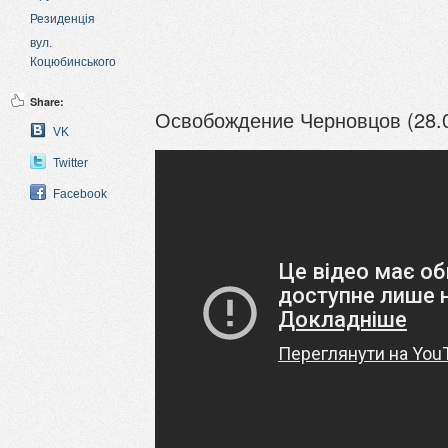
Резиденція
вул.
Коцюбинського
Share:
Освобождение Черновцов (28.0
VK
Twitter
Facebook