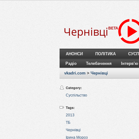
Чернівці
BETA
АНОНСИ
ПОЛІТИКА
СУСП
Радіо
Телебачення
Інтерв'ю
vkadri.com
>
Чернівці
Category:
Суспільство
Tags:
2013
ТБ
Чернівці
Ірина Мороз