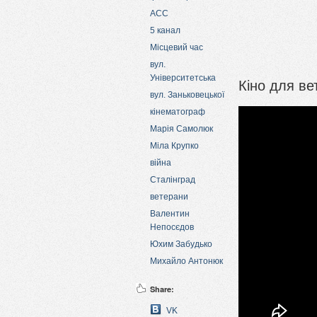
АСС
5 канал
Місцевий час
вул.
Університетська
Кіно для ве
вул. Заньковецької
кінематограф
Марія Самолюк
Міла Крупко
війна
Сталінград
ветерани
Валентин
Непосєдов
Юхим Забудько
Михайло Антонюк
Share:
VK