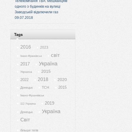
Телекомпанія ТВА: Мешканцям
одного з будинків на вулиці
Заводській відключили газ
09.07.2018
Tags
2016
2023
світ
Івано-Франківськ
Україна
2017
2015
Украина
2018
2020
2022
2015
ТСН
Донецьк
Івано-Франківськ
2019
112 Украина
Україна
Донецьк
Світ
більше тегів