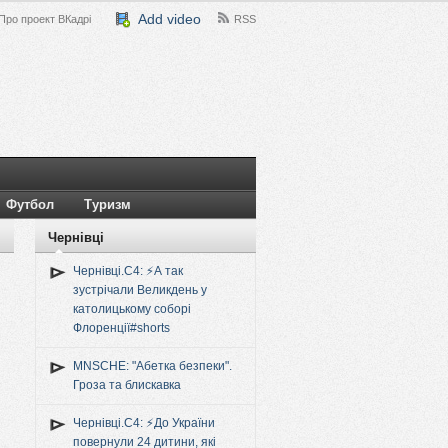
Add video
Про проект ВКадрі
RSS
Футбол
Туризм
Чернівці
Чернівці.C4: ⚡️А так
зустрічали Великдень у
католицькому соборі
Флоренції#shorts
MNSCHE: "Абетка безпеки".
Гроза та блискавка
Чернівці.C4: ⚡️До України
повернули 24 дитини, які