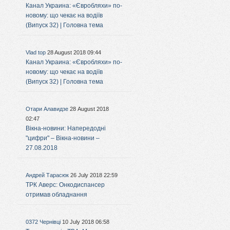
Канал Украина: «Євробляхи» по-
новому: що чекає на водіїв
(Випуск 32) | Головна тема
Vlad top
28 August 2018 09:44
Канал Украина: «Євробляхи» по-
новому: що чекає на водіїв
(Випуск 32) | Головна тема
Отари Алавидзе
28 August 2018
02:47
Вікна-новини: Напередодні
"цифри" – Вікна-новини –
27.08.2018
Андрей Тарасюк
26 July 2018 22:59
ТРК Аверс: Онкодиспансер
отримав обладнання
0372 Чернівці
10 July 2018 06:58