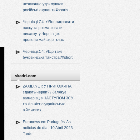
незаконно утримували
російські окупанти#shorts
Чернівці.C4: ⚡️Як прикрасити
паску та розмалювати
писанку: у Чернівцях
провели майстер -клас
Чернівці.C4: ⚡️Що таке
буковинська тайстра?#short
vkadri.com
ZAXID.NET: У ПРИГОЖИНА
здають нерви? / Залякує
вагнерівців НАСТУПОМ ЗСУ
та кількістю українських
військових
Euronews em Português: As
notícias do dia | 10 Abril 2023 -
Tarde