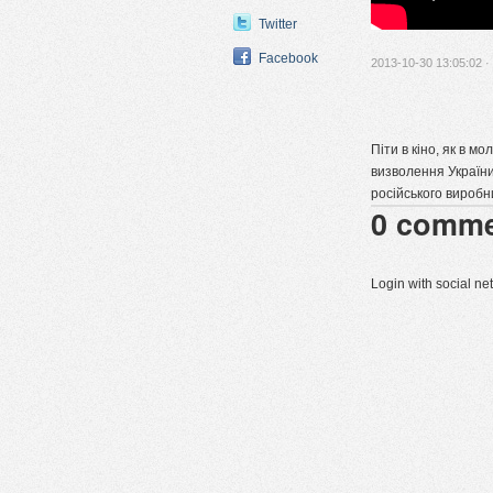
Twitter
Facebook
2013-10-30 13:05:02 ·
Піти в кіно, як в м
визволення України
російського виробн
0
comme
Login with social n