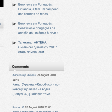
Euronews em Português:
Finlândia já tem um campeão
das corridas de renas
Euronews em Português:
e
Benefícios e obrigações da
adesão da Finlândia à NATO
Телеканал АНТЕНА:
Смілянські "Діаманти 2015"
стали чемпіонами
Comments
Александр Яковец
29 August 2018
11:45
Канал Украина: «Євробляхи» по-
новому: що чекає на водіїв
(Випуск 32) | Головна тема
Roman Vi
28 August 2018 21:05