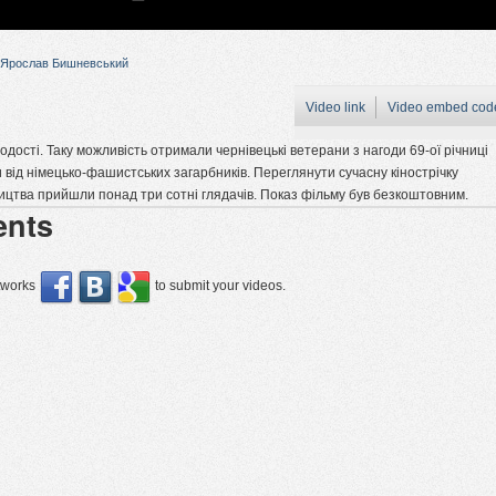
Ярослав Бишневський
Video link
Video embed cod
олодості. Таку можливість отримали чернівецькі ветерани з нагоди 69-ої річниці
 від німецько-фашистських загарбників. Переглянути сучасну кінострічку
ицтва прийшли понад три сотні глядачів. Показ фільму був безкоштовним.
nts
etworks
to submit your videos.