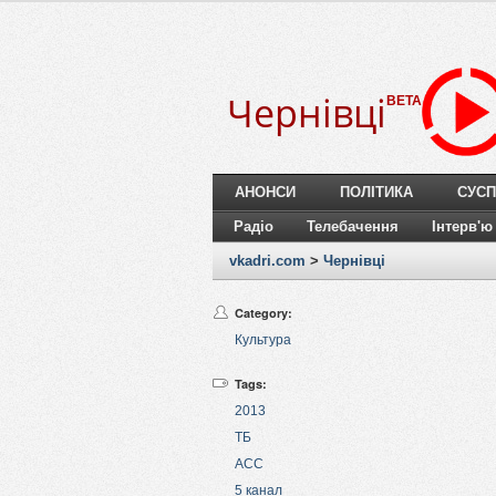
Чернівці
BETA
АНОНСИ
ПОЛІТИКА
СУСП
Радіо
Телебачення
Інтерв'ю
vkadri.com
>
Чернівці
Category:
Культура
Tags:
2013
ТБ
АСС
5 канал