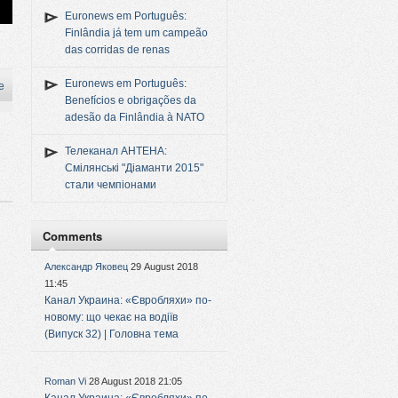
Euronews em Português:
Finlândia já tem um campeão
das corridas de renas
Euronews em Português:
e
Benefícios e obrigações da
adesão da Finlândia à NATO
Телеканал АНТЕНА:
Смілянські "Діаманти 2015"
стали чемпіонами
Comments
Александр Яковец
29 August 2018
11:45
Канал Украина: «Євробляхи» по-
новому: що чекає на водіїв
(Випуск 32) | Головна тема
Roman Vi
28 August 2018 21:05