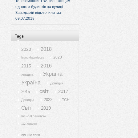
Телекомпанія ТВА: Мешканцям
одного з будинків на вулиці
Заводській відключили газ
09.07.2018
Tags
2018
2020
2023
Івано-Франківськ
2016
2015
Україна
Украина
Україна
Донецьк
світ
2017
2015
2022
ТСН
Донецьк
Світ
2019
Івано-Франківськ
112 Украина
більше тегів