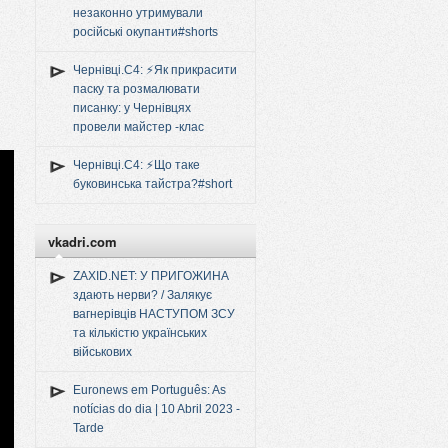
незаконно утримували
російські окупанти#shorts
Чернівці.C4: ⚡️Як прикрасити
паску та розмалювати
писанку: у Чернівцях
провели майстер -клас
Чернівці.C4: ⚡️Що таке
буковинська тайстра?#short
vkadri.com
ZAXID.NET: У ПРИГОЖИНА
здають нерви? / Залякує
вагнерівців НАСТУПОМ ЗСУ
та кількістю українських
військових
Euronews em Português: As
notícias do dia | 10 Abril 2023 -
Tarde