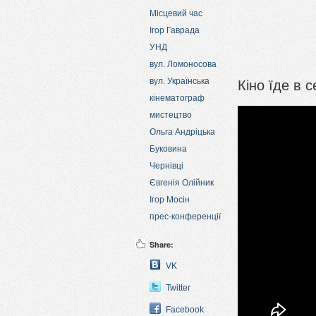
Місцевий час
Ігор Гаврада
УНД
вул. Ломоносова
Кіно їде в 
вул. Українська
кінематограф
мистецтво
Ольга Андріцька
Буковина
Чернівці
Євгенія Олійник
Ігор Мосін
прес-конференції
Share:
VK
Twitter
Facebook