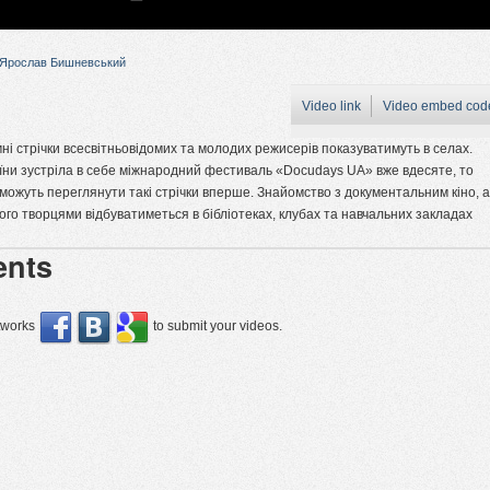
Ярослав Бишневський
Video link
Video embed cod
мні стрічки всесвітньовідомих та молодих режисерів показуватимуть в селах.
їни зустріла в себе міжнародний фестиваль «Docudays UA» вже вдесяте, то
можуть переглянути такі стрічки вперше. Знайомство з документальним кіно, а
його творцями відбуватиметься в бібліотеках, клубах та навчальних закладах
nts
etworks
to submit your videos.