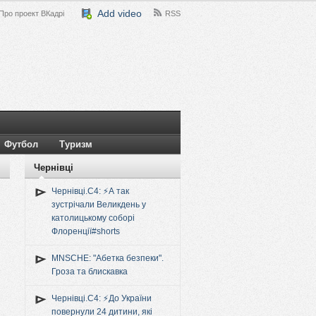
Add video
Про проект ВКадрі
RSS
Футбол
Туризм
Чернівці
Чернівці.C4: ⚡️А так
зустрічали Великдень у
католицькому соборі
Флоренції#shorts
MNSCHE: "Абетка безпеки".
Гроза та блискавка
Чернівці.C4: ⚡️До України
повернули 24 дитини, які