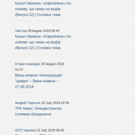
Канал Украина: «Євробляхи» по-
новому: що чекає на водіїв
(Випуск 32) | Головна тема
Vlad top
28 August 2018 09:44
Канал Украина: «Євробляхи» по-
новому: що чекає на водіїв
(Випуск 32) | Головна тема
Отари Алавидзе
28 August 2018
02:47
Вікна-новини: Напередодні
"цифри" – Вікна-новини –
27.08.2018
Андрей Тарасюк
26 July 2018 22:59
ТРК Аверс: Онкодиспансер
отримав обладнання
0372 Чернівці
10 July 2018 06:58