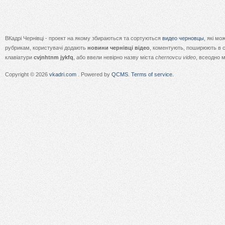
ВКадрі Чернівці - проект на якому збираються та сортуються
видео черновцы
, які м
рубрикам, користувачі додають
новини чернівці відео
, коментують, поширюють в с
клавіатури
cvjnhtnm jykfq
, або ввели невірно назву міста
chernovcu video
, всеодно 
Copyright © 2026
vkadri.com
. Powered by
QCMS
.
Terms of service.