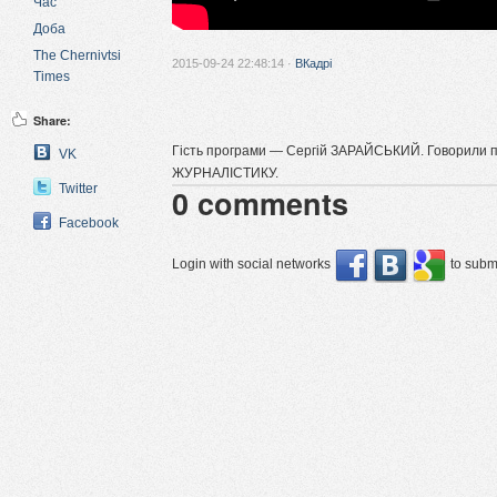
Час
Доба
The Chernivtsi
2015-09-24 22:48:14 ·
ВКадрі
Times
Share:
Гість програми — Сергій ЗАРАЙСЬКИЙ. Говорили пр
VK
ЖУРНАЛІСТИКУ.
Twitter
0
comments
Facebook
Login with social networks
to submi