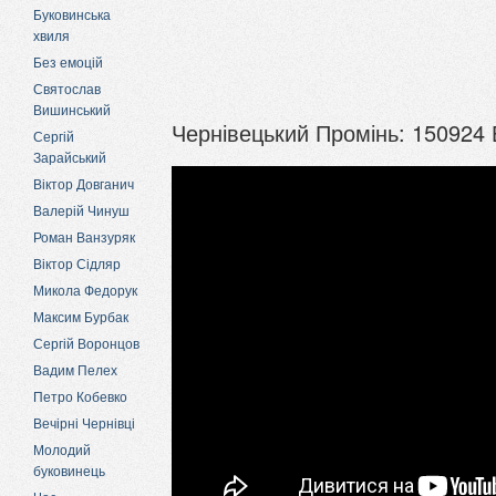
Буковинська
хвиля
Без емоцій
Святослав
Вишинський
Чернівецький Промінь: 150924 
Сергій
Зарайський
Віктор Довганич
Валерій Чинуш
Роман Ванзуряк
Віктор Сідляр
Микола Федорук
Максим Бурбак
Сергій Воронцов
Вадим Пелех
Петро Кобевко
Вечірні Чернівці
Молодий
буковинець