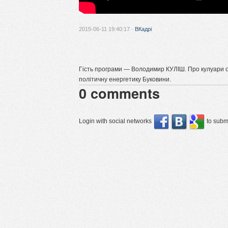
2015-06-11 19:40:17 ·
ВКадрі
Гість програми — Володимир КУЛІШ. Про кулуари об
політичну енергетику Буковини.
0
comments
Login with social networks
to submi