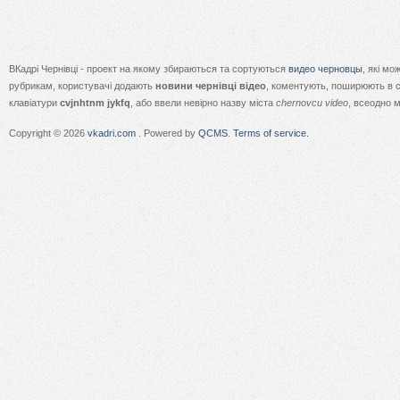
ВКадрі Чернівці - проект на якому збираються та сортуються
видео черновцы
, які м
рубрикам, користувачі додають
новини чернівці відео
, коментують, поширюють в с
клавіатури
cvjnhtnm jykfq
, або ввели невірно назву міста
chernovcu video
, всеодно 
Copyright © 2026
vkadri.com
. Powered by
QCMS
.
Terms of service.