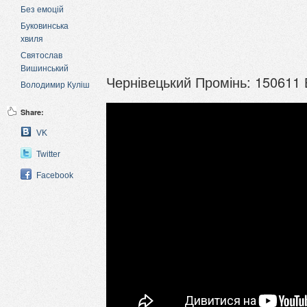
Без емоцій
Буковинська
хвиля
Святослав
Вишинський
Чернівецький Промінь: 150611
Володимир Куліш
Share:
VK
Twitter
Facebook