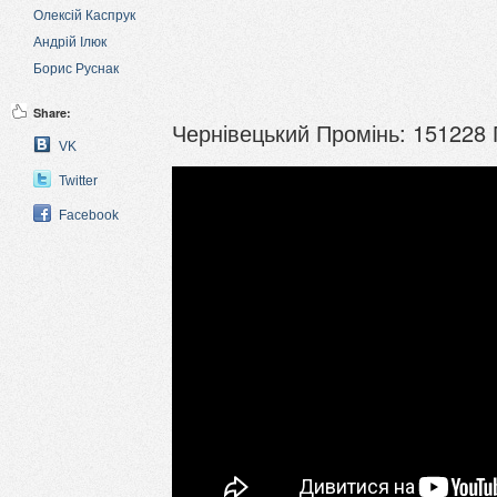
Олексій Каспрук
Андрій Ілюк
Борис Руснак
Share:
Чернівецький Промінь: 151228
VK
Twitter
Facebook