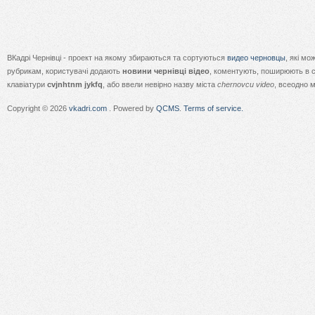
ВКадрі Чернівці - проект на якому збираються та сортуються
видео черновцы
, які м
рубрикам, користувачі додають
новини чернівці відео
, коментують, поширюють в с
клавіатури
cvjnhtnm jykfq
, або ввели невірно назву міста
chernovcu video
, всеодно 
Copyright © 2026
vkadri.com
. Powered by
QCMS
.
Terms of service.