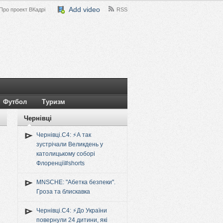
Add video
Про проект ВКадрі
RSS
Футбол
Туризм
Чернівці
Чернівці.C4: ⚡️А так
зустрічали Великдень у
католицькому соборі
Флоренції#shorts
MNSCHE: "Абетка безпеки".
Гроза та блискавка
Чернівці.C4: ⚡️До України
повернули 24 дитини, які