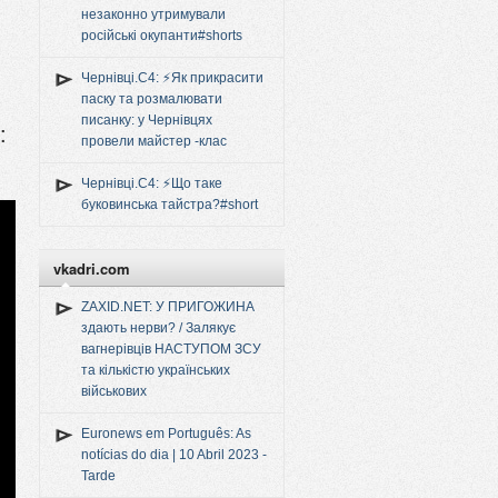
незаконно утримували
російські окупанти#shorts
Чернівці.C4: ⚡️Як прикрасити
паску та розмалювати
писанку: у Чернівцях
:
провели майстер -клас
Чернівці.C4: ⚡️Що таке
буковинська тайстра?#short
vkadri.com
ZAXID.NET: У ПРИГОЖИНА
здають нерви? / Залякує
вагнерівців НАСТУПОМ ЗСУ
та кількістю українських
військових
Euronews em Português: As
notícias do dia | 10 Abril 2023 -
Tarde