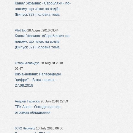
Канал Украина: «Євробляхи» по-
новому: що чекає на водіїв
(Випуск 32) | Головна тема
Vlad top
28 August 2018 09:44
Канал Украина: «Євробляхи» по-
новому: що чекає на водіїв
(Випуск 32) | Головна тема
Отари Алавидзе
28 August 2018
02:47
Вікна-новини: Напередодні
"цифри" – Вікна-новини –
27.08.2018
Андрей Тарасюк
26 July 2018 22:59
ТРК Аверс: Онкодиспансер
отримав обладнання
0372 Чернівці
10 July 2018 06:58