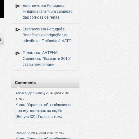
Euronews em Português:
Finlândia já tem um campeão
das corridas de renas
Euronews em Português:
Benefícios e obrigações da
e
adesão da Finlândia à NATO
Телеканал АНТЕНА:
Смілянські "Діаманти 2015"
стали чемпіонами
Comments
Александр Яковец
29 August 2018
11:45
Канал Украина: «Євробляхи» по-
новому: що чекає на водіїв
(Випуск 32) | Головна тема
Roman Vi
28 August 2018 21:05