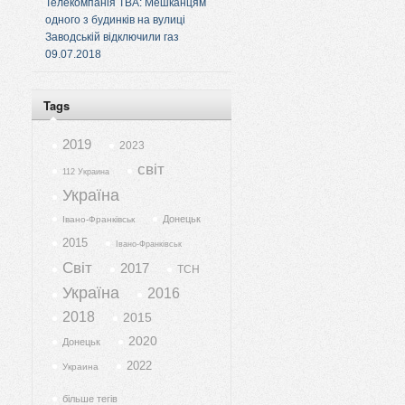
Телекомпанія ТВА: Мешканцям
одного з будинків на вулиці
Заводській відключили газ
09.07.2018
Tags
2019
2023
світ
112 Украина
Україна
Донецьк
Івано-Франківськ
2015
Івано-Франківськ
Світ
2017
ТСН
Україна
2016
2018
2015
2020
Донецьк
2022
Украина
більше тегів