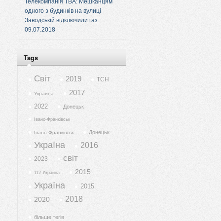
Телекомпанія ТВА: Мешканцям
одного з будинків на вулиці
Заводській відключили газ
09.07.2018
Tags
Світ
2019
ТСН
2017
Украина
2022
Донецьк
Івано-Франківськ
Донецьк
Івано-Франківськ
Україна
2016
світ
2023
2015
112 Украина
Україна
2015
2018
2020
більше тегів