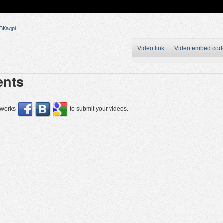
ВКадрі
Video link
Video embed cod
nts
etworks
to submit your videos.