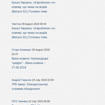
Канал Украина: «Євробляхи» по-
новому: що чекає на водіїв
(Випуск 32) | Головна тема
Vlad top
28 August 2018 09:44
Канал Украина: «Євробляхи» по-
новому: що чекає на водіїв
(Випуск 32) | Головна тема
Отари Алавидзе
28 August 2018
02:47
Вікна-новини: Напередодні
"цифри" – Вікна-новини –
27.08.2018
Андрей Тарасюк
26 July 2018 22:59
ТРК Аверс: Онкодиспансер
отримав обладнання
0372 Чернівці
10 July 2018 06:58