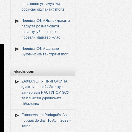
незаконно утримували
російські окупанти#shorts
Чернівці.C4: ⚡️Як прикрасити
паску та розмалювати
писанку: у Чернівцях
провели майстер -клас
Чернівці.C4: ⚡️Що таке
буковинська тайстра?#short
vkadri.com
ZAXID.NET: У ПРИГОЖИНА
здають нерви? / Залякує
вагнерівців НАСТУПОМ ЗСУ
та кількістю українських
військових
Euronews em Português: As
notícias do dia | 10 Abril 2023 -
Tarde