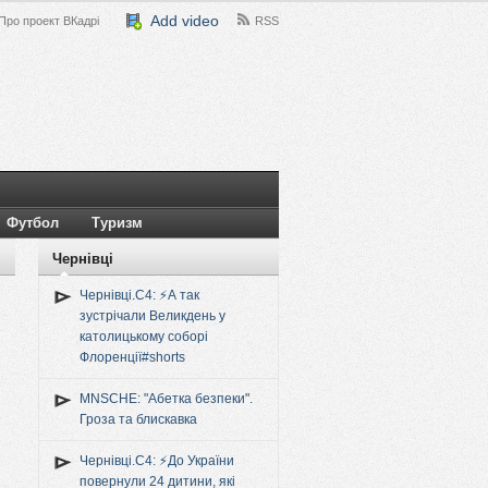
Add video
Про проект ВКадрі
RSS
Футбол
Туризм
Чернівці
Чернівці.C4: ⚡️А так
зустрічали Великдень у
католицькому соборі
Флоренції#shorts
MNSCHE: "Абетка безпеки".
Гроза та блискавка
Чернівці.C4: ⚡️До України
повернули 24 дитини, які