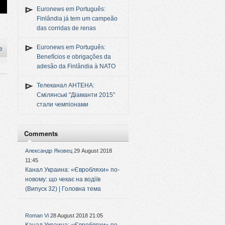
Euronews em Português:
Finlândia já tem um campeão
das corridas de renas
Euronews em Português:
e
Benefícios e obrigações da
adesão da Finlândia à NATO
Телеканал АНТЕНА:
Смілянські "Діаманти 2015"
стали чемпіонами
Comments
Александр Яковец
29 August 2018
11:45
Канал Украина: «Євробляхи» по-
новому: що чекає на водіїв
(Випуск 32) | Головна тема
Roman Vi
28 August 2018 21:05