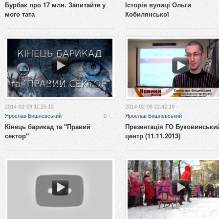
Бурбак про 17 млн. Запитайте у
Історія вулиці Ольги
мого тата
Кобилянської
2014-02-09 11:25:12 ·
2014-02-08 22:42:19 ·
Ярослав Бишневський
0
Ярослав Бишневський
Кінець барикад та "Правий
Презентація ГО Буковинськи
сектор"
центр (11.11.2013)