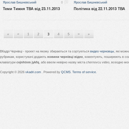
Ярослав Бишневський
0
Ярослав Бишневський
Теми Тижня ТВА від 23.11.2013
Політика від 22.11.2013 ТВА
«
<
1
2
3
4
5
>
»
ВКадрі Чернівці - проект на якому збираються та сортуються
видео черновцы
, які мож
рубрикам, користувачі додають
новини чернівці відео
, коментують, поширюють в соц
клавіатури
cvjnhtnm jykfq
, або ввели невірно назву міста
chernovcu video
, всеодно мо
Copyright © 2026
vkadri.com
. Powered by
QCMS
.
Terms of service.