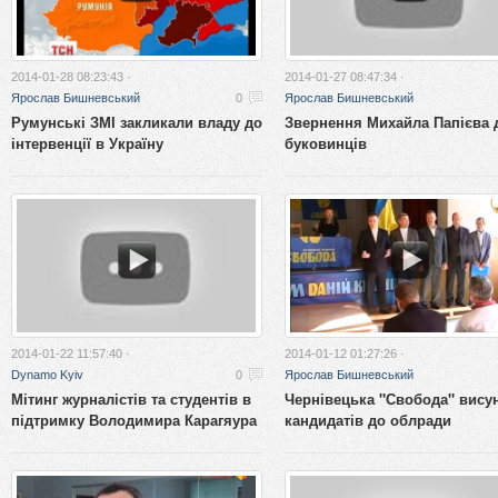
2014-01-28 08:23:43 ·
2014-01-27 08:47:34 ·
Ярослав Бишневський
0
Ярослав Бишневський
Румунські ЗМІ закликали владу до
Звернення Михайла Папієва 
інтервенції в Україну
буковинців
2014-01-22 11:57:40 ·
2014-01-12 01:27:26 ·
Dynamo Kyiv
0
Ярослав Бишневський
Мітинг журналістів та студентів в
Чернівецька "Свобода" вису
підтримку Володимира Карагяура
кандидатів до облради