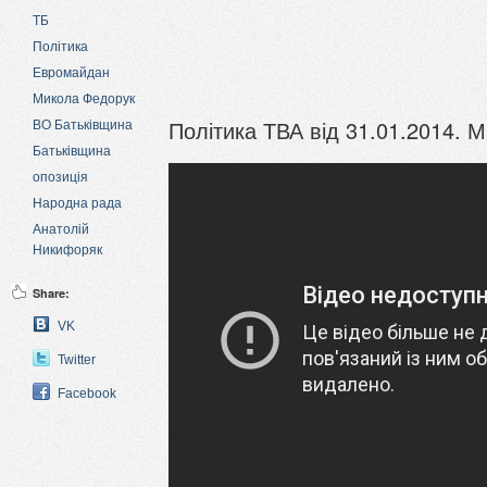
ТБ
Політика
Евромайдан
Микола Федорук
Політика ТВА від 31.01.2014. 
ВО Батьківщина
Батьківщина
опозиція
Народна рада
Анатолій
Никифоряк
Share:
VK
Twitter
Facebook