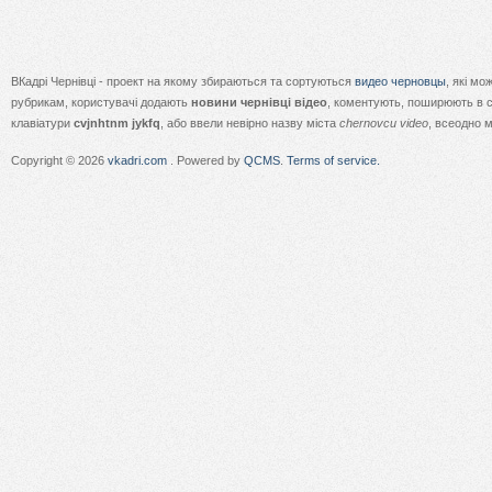
ВКадрі Чернівці - проект на якому збираються та сортуються
видео черновцы
, які м
рубрикам, користувачі додають
новини чернівці відео
, коментують, поширюють в с
клавіатури
cvjnhtnm jykfq
, або ввели невірно назву міста
chernovcu video
, всеодно 
Copyright © 2026
vkadri.com
. Powered by
QCMS
.
Terms of service.