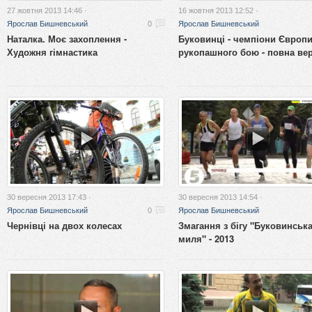
27 жовтня 2013 14:46 ·
16 жовтня 2013 12:52 ·
Ярослав Бишневський
0
Ярослав Бишневський
Наталка. Моє захоплення -
Буковинці - чемпіони Європи
Художня гімнастика
рукопашного бою - повна вер
30 вересня 2013 17:43 ·
30 вересня 2013 14:54 ·
Ярослав Бишневський
0
Ярослав Бишневський
Чернівці на двох колесах
Змагання з бігу "Буковинськ
миля" - 2013