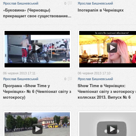
Ярослав Бишневський
0
Ярослав Бишневський
«Буковина» (Черновцы)
Іпотерапія в Чернівцях
прекращает свое существование...
06 червня 2013 17:11 ·
06 червня 2013 17:10 ·
Ярослав Бишневський
0
Ярослав Бишневський
Програма «Show Time у
Show Time в Чернівцях:
Чернівцях» № 6 (Чемпіонат світу з
Чемпіонат світу з мотокросу 
мотокросу)
колясках 2013. Випуск № 6