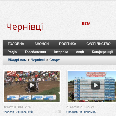
Чернівці
BETA
ГОЛОВНА
АНОНСИ
ПОЛІТИКА
СУСПІЛЬСТВО
Радіо
Телебачення
Інтерв'ю
Акції
Конференції
ВКадрі.ком
>
Чернівці
>
Спорт
28 жовтня 2013 22:26 ·
28 жовтня 2013 22:24 ·
Ярослав Бишневський
0
Ярослав Бишневський