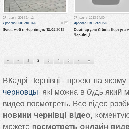
27 травня 2013 14:12 ·
27 травня 2013 14:09 ·
Ярослав Бишневський
0
Ярослав Бишневський
Флешмоб в Чернівцях 15.05.2013
Семінар для бійців Беркута м
Чернівці
«
<
1
2
3
4
5
>
»
ВКадрі Чернівці - проект на яком
черновцы
, які можна в будь який
видео посмотреть. Все відео розб
новини чернівці відео
, коменту
можете
посмотреть онлайн вид