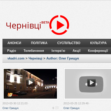
Чернівці
BETA
АНОНСИ
ПОЛІТИКА
СУСПІЛЬСТВО
КУЛЬТУРА
Радіо
Телебачення
Інтерв'ю
Акції
Конференції
vkadri.com
>
Чернівці
>
Author: Олег Грищук
2013-03-30 12:21:03 ·
2013-03-25 12:29:49 ·
Олег Грищук
0
Олег Грищук