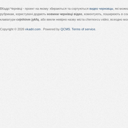
ВКадрі Чернівці - проект на якому збираються та сортуються
видео черновцы
, які мож
рубрикам, користувачі додають
новини чернівці відео
, коментують, поширюють в соц
клавіатури
cvjnhtnm jykfq
, або ввели невірно назву міста
chernovcu video
, всеодно мо
Copyright © 2026
vkadri.com
. Powered by
QCMS
.
Terms of service.