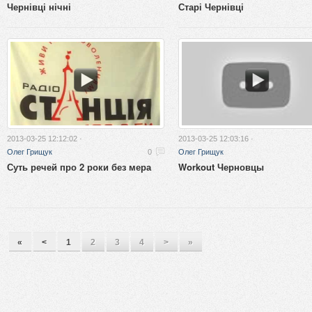
Чернівці нічні
Старі Чернівці
2013-03-25 12:12:02 ·
2013-03-25 12:03:16 ·
Олег Грищук
0
Олег Грищук
Суть речей про 2 роки без мера
Workout Черновцы
«
<
1
2
3
4
>
»