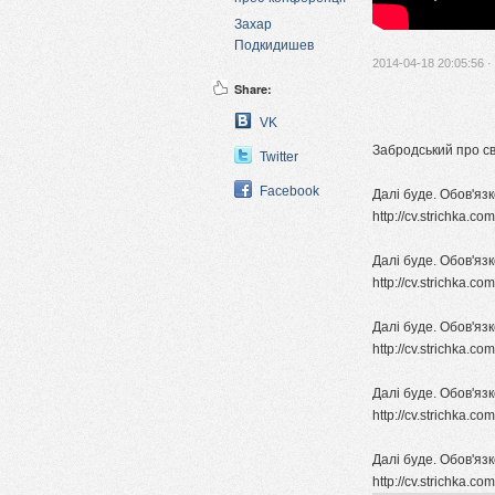
Захар
Подкидишев
2014-04-18 20:05:56 ·
Share:
VK
Забродський про св
Twitter
Facebook
Далі буде. Обов'яз
http://cv.strichka.c
Далі буде. Обов'язк
http://cv.strichka.c
Далі буде. Обов'яз
http://cv.strichka.c
Далі буде. Обов'яз
http://cv.strichka.c
Далі буде. Обов'язк
http://cv.strichka.c