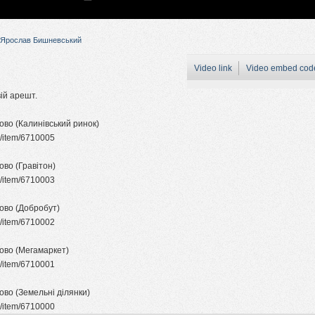
Ярослав Бишневський
Video link
Video embed cod
ій арешт.
ково (Калинівський ринок)
om/item/6710005
ово (Гравітон)
om/item/6710003
ково (Добробут)
om/item/6710002
ково (Мегамаркет)
om/item/6710001
ово (Земельні ділянки)
om/item/6710000