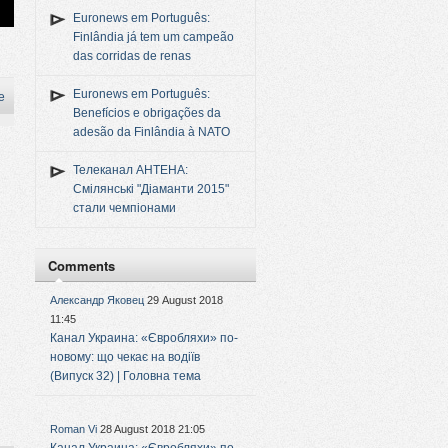
Euronews em Português:
Finlândia já tem um campeão
das corridas de renas
Euronews em Português:
e
Benefícios e obrigações da
adesão da Finlândia à NATO
Телеканал АНТЕНА:
Смілянські "Діаманти 2015"
стали чемпіонами
Comments
Александр Яковец
29 August 2018
11:45
Канал Украина: «Євробляхи» по-
новому: що чекає на водіїв
(Випуск 32) | Головна тема
Roman Vi
28 August 2018 21:05