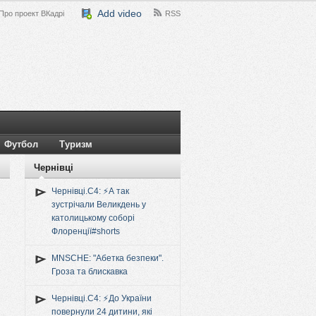
Add video
Про проект ВКадрі
RSS
Футбол
Туризм
Чернівці
Чернівці.C4: ⚡️А так
зустрічали Великдень у
католицькому соборі
Флоренції#shorts
MNSCHE: "Абетка безпеки".
Гроза та блискавка
Чернівці.C4: ⚡️До України
повернули 24 дитини, які