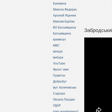
Буковина
Микола Федорук
Арсеній Яценюк
Максим Бурбак
ВО Батьківщина
Забродськи
Батьківщина
кримінал
МВС
міліція
вибори
YouTube
Фронт змін
Гравітон
Добробут
вул. Калинівська
Садгора
Оксана Продан
УДАР
прес-конференції