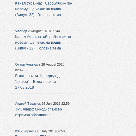
Канал Украина: «Євробляхи» по-
новому: що чекає на водіїв
(Випуск 32) | Головна тема
Vlad top
28 August 2018 09:44
Канал Украина: «Євробляхи» по-
новому: що чекає на водіїв
(Випуск 32) | Головна тема
Отари Алавидзе
28 August 2018
02:47
Вікна-новини: Напередодні
"цифри" – Вікна-новини –
27.08.2018
Андрей Тарасюк
26 July 2018 22:59
ТРК Аверс: Онкодиспансер
отримав обладнання
0372 Чернівці
10 July 2018 06:58