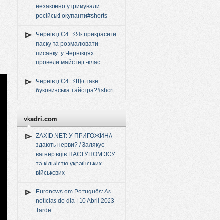
незаконно утримували
російські окупанти#shorts
Чернівці.C4: ⚡️Як прикрасити
паску та розмалювати
писанку: у Чернівцях
провели майстер -клас
Чернівці.C4: ⚡️Що таке
буковинська тайстра?#short
vkadri.com
ZAXID.NET: У ПРИГОЖИНА
здають нерви? / Залякує
вагнерівців НАСТУПОМ ЗСУ
та кількістю українських
військових
Euronews em Português: As
notícias do dia | 10 Abril 2023 -
Tarde