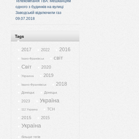
Телекомпанія ТВА: Мешканцям
одного з будинків на вулиці
Заводській відключили газ
09.07.2018
Tags
2017
2016
2022
світ
Івано-Франківськ
Світ
2020
2019
Украина
2018
Івано-Франківськ
Донецьк
Донецьк
Україна
2023
ТСН
112 Украина
2015
2015
Україна
більше тегів