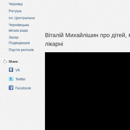
Чернівці
Ратуша
пл. Центральна
Чернівецька
міська рада
Віталій Михайлішин про дітей,
Захар
лікарні
Подкидишев
Партія регіонів
Share:
VK
Twitter
Facebook