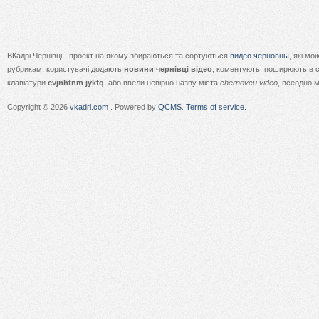
ВКадрі Чернівці - проект на якому збираються та сортуються
видео черновцы
, які м
рубрикам, користувачі додають
новини чернівці відео
, коментують, поширюють в с
клавіатури
cvjnhtnm jykfq
, або ввели невірно назву міста
chernovcu video
, всеодно 
Copyright © 2026
vkadri.com
. Powered by
QCMS
.
Terms of service.