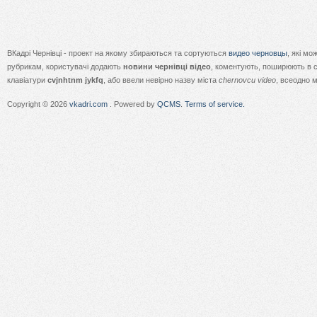
ВКадрі Чернівці - проект на якому збираються та сортуються
видео черновцы
, які м
рубрикам, користувачі додають
новини чернівці відео
, коментують, поширюють в с
клавіатури
cvjnhtnm jykfq
, або ввели невірно назву міста
chernovcu video
, всеодно 
Copyright © 2026
vkadri.com
. Powered by
QCMS
.
Terms of service.