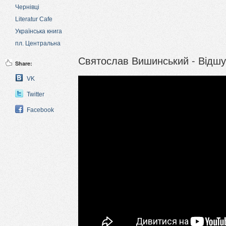
Чернівці
Literatur Cafe
Українська книга
пл. Центральна
Святослав Вишинський - Відшу
Share:
VK
Twitter
Facebook