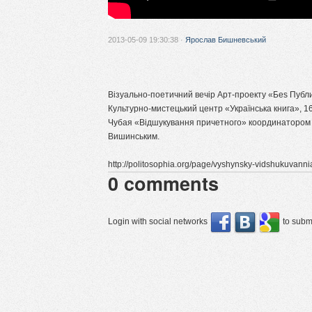
2013-05-09 19:30:38 ·
Ярослав Бишневський
Візуально-поетичний вечір Арт-проекту «Беs Публи
Культурно-мистецький центр «Українська книга», 16
Чубая «Відшукування причетного» координатором
Вишинським.
http://politosophia.org/page/vyshynsky-vidshukuvann
0
comments
Login with social networks
to submi