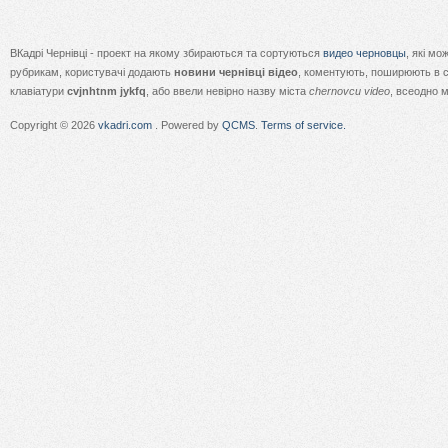
ВКадрі Чернівці - проект на якому збираються та сортуються
видео черновцы
, які м
рубрикам, користувачі додають
новини чернівці відео
, коментують, поширюють в с
клавіатури
cvjnhtnm jykfq
, або ввели невірно назву міста
chernovcu video
, всеодно 
Copyright © 2026
vkadri.com
. Powered by
QCMS
.
Terms of service.