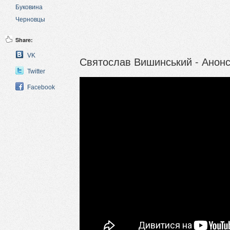
Буковина
Черновцы
Share:
VK
Святослав Вишинський - Анонс:
Twitter
Facebook