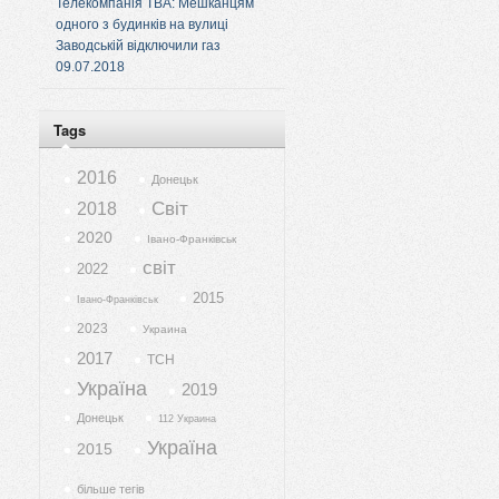
Телекомпанія ТВА: Мешканцям
одного з будинків на вулиці
Заводській відключили газ
09.07.2018
Tags
2016
Донецьк
Світ
2018
2020
Івано-Франківськ
світ
2022
2015
Івано-Франківськ
2023
Украина
2017
ТСН
Україна
2019
Донецьк
112 Украина
Україна
2015
більше тегів