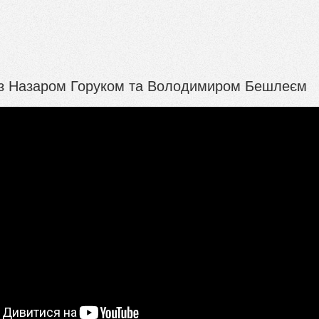
 з Назаром Горуком та Володимиром Бешлеєм