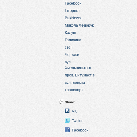
Facebook
Інтернет
BukNews
Микола Федорук
Калуш
Галичина
сесії
Черкаси
вул.
Хмельницького
пров. Ентузіастів
вул. Боярка
транспорт
Share:
VK
Twitter
Facebook