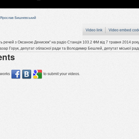
Ярослав Бишневський
Video link
Video embed cod
ь речей з Оксаною Денисюк" на радіо Станція 103.2 ФМ від 7 травня 2014 року
Назар Горук, депутат обласної ради та Володимир Бешлей, депутат міської рад
nts
etworks
to submit your videos.