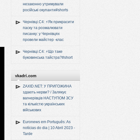
незаконно утримували
російські окупанти#shorts
Чернівці.C4: ⚡️Як прикрасити
паску та розмалювати
писанку: у Чернівцях
провели майстер -клас
Чернівці.C4: ⚡️Що таке
буковинська тайстра?#short
vkadri.com
ZAXID.NET: У ПРИГОЖИНА
здають нерви? / Залякує
вагнерівців НАСТУПОМ ЗСУ
та кількістю українських
військових
Euronews em Português: As
notícias do dia | 10 Abril 2023 -
Tarde