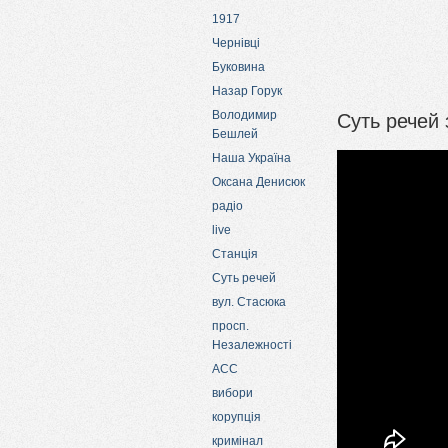
1917
Чернівці
Буковина
Назар Горук
Суть речей
Володимир
Бешлей
Наша Україна
Оксана Денисюк
радіо
live
Станція
Суть речей
вул. Стасюка
просп.
Незалежності
АСС
вибори
корупція
кримінал