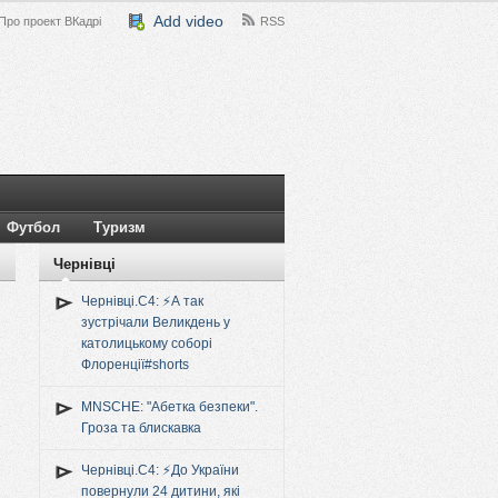
Add video
Про проект ВКадрі
RSS
Футбол
Туризм
Чернівці
Чернівці.C4: ⚡️А так
зустрічали Великдень у
католицькому соборі
Флоренції#shorts
MNSCHE: "Абетка безпеки".
Гроза та блискавка
Чернівці.C4: ⚡️До України
повернули 24 дитини, які