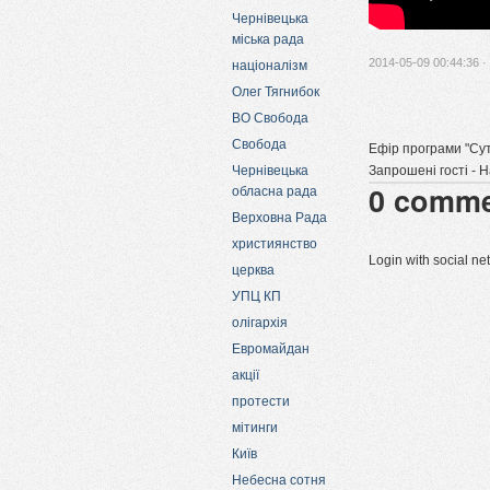
Чернівецька
міська рада
2014-05-09 00:44:36 ·
націоналізм
Олег Тягнибок
ВО Свобода
Свобода
Ефір програми "Сут
Чернівецька
Запрошені гості - 
0
comme
обласна рада
Верховна Рада
християнство
Login with social n
церква
УПЦ КП
олігархія
Евромайдан
акції
протести
мітинги
Київ
Небесна сотня