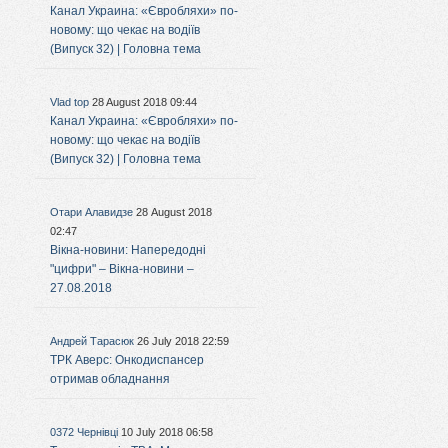
Канал Украина: «Євробляхи» по-
новому: що чекає на водіїв
(Випуск 32) | Головна тема
Vlad top
28 August 2018 09:44
Канал Украина: «Євробляхи» по-
новому: що чекає на водіїв
(Випуск 32) | Головна тема
Отари Алавидзе
28 August 2018
02:47
Вікна-новини: Напередодні
"цифри" – Вікна-новини –
27.08.2018
Андрей Тарасюк
26 July 2018 22:59
ТРК Аверс: Онкодиспансер
отримав обладнання
0372 Чернівці
10 July 2018 06:58