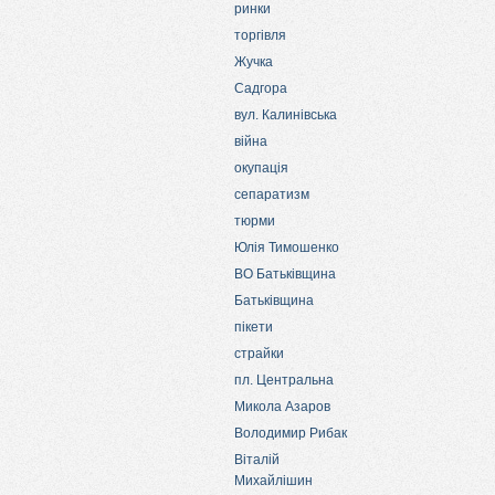
ринки
торгівля
Жучка
Садгора
вул. Калинівська
війна
окупація
сепаратизм
тюрми
Юлія Тимошенко
ВО Батьківщина
Батьківщина
пікети
страйки
пл. Центральна
Микола Азаров
Володимир Рибак
Віталій
Михайлішин