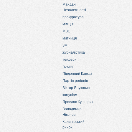
Майдан
Незалежності
прокуратура
міліція
МВС
митниця
ЗМІ
журналістика
тендери
Грузія
Південний Кавказ
Партія регіонів
Віктор Янукович
комунізм
Ярослав Кушнірик
Володимир
Ніконов
Калинівський
ринок