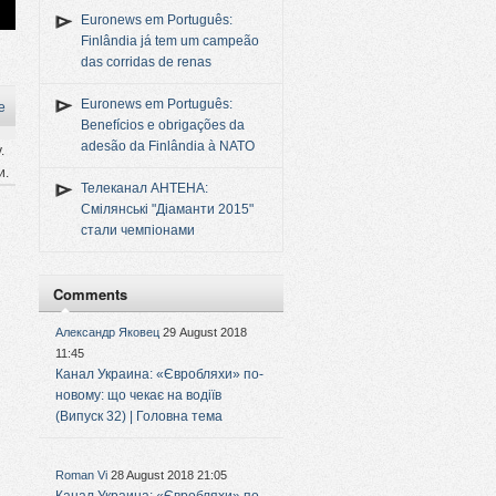
Euronews em Português:
Finlândia já tem um campeão
das corridas de renas
Euronews em Português:
e
Benefícios e obrigações da
adesão da Finlândia à NATO
.
и.
Телеканал АНТЕНА:
Смілянські "Діаманти 2015"
стали чемпіонами
Comments
Александр Яковец
29 August 2018
11:45
Канал Украина: «Євробляхи» по-
новому: що чекає на водіїв
(Випуск 32) | Головна тема
Roman Vi
28 August 2018 21:05