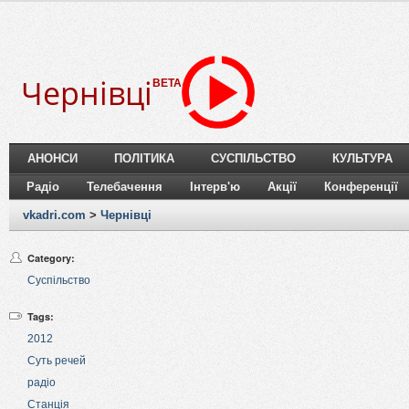
Чернівці
BETA
АНОНСИ
ПОЛІТИКА
СУСПІЛЬСТВО
КУЛЬТУРА
Радіо
Телебачення
Інтерв'ю
Акції
Конференції
vkadri.com
>
Чернівці
Category:
Суспільство
Tags:
2012
Суть речей
радіо
Станція