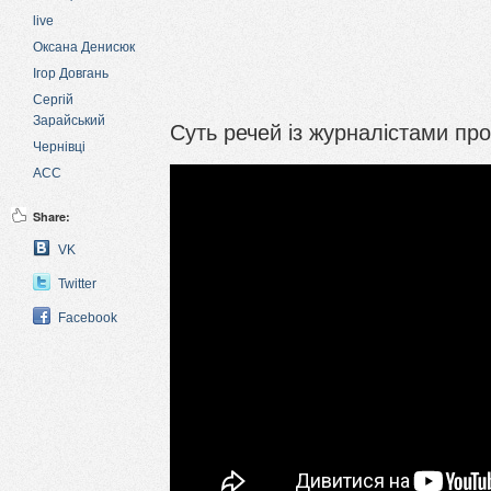
live
Оксана Денисюк
Ігор Довгань
Сергій
Зарайський
Суть речей із журналістами пр
Чернівці
АСС
Share:
VK
Twitter
Facebook