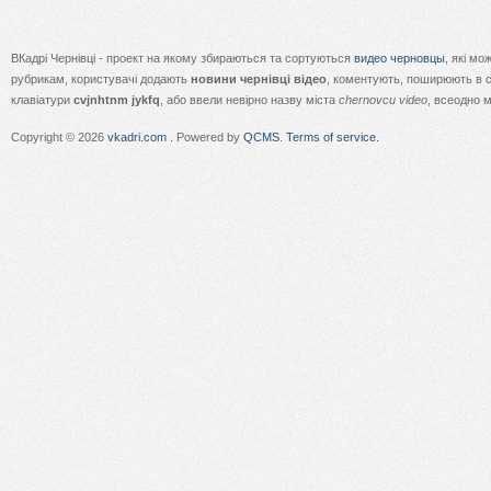
ВКадрі Чернівці - проект на якому збираються та сортуються
видео черновцы
, які м
рубрикам, користувачі додають
новини чернівці відео
, коментують, поширюють в с
клавіатури
cvjnhtnm jykfq
, або ввели невірно назву міста
chernovcu video
, всеодно 
Copyright © 2026
vkadri.com
. Powered by
QCMS
.
Terms of service.