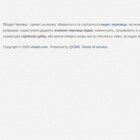
ВКадрі Чернівці - проект на якому збираються та сортуються
видео черновцы
, які м
рубрикам, користувачі додають
новини чернівці відео
, коментують, поширюють в с
клавіатури
cvjnhtnm jykfq
, або ввели невірно назву міста
chernovcu video
, всеодно 
Copyright © 2026
vkadri.com
. Powered by
QCMS
.
Terms of service.