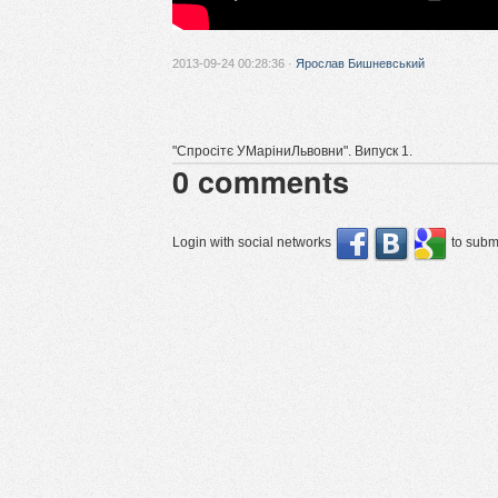
2013-09-24 00:28:36 ·
Ярослав Бишневський
"Спросітє УМаріниЛьвовни". Випуск 1.
0
comments
Login with social networks
to submi