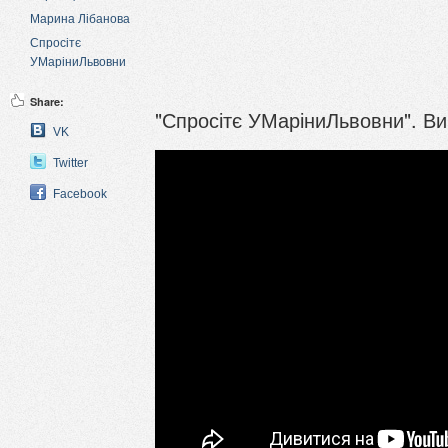
Марина Лібанова
Спросітє
УМаріниЛьвовни
Share:
"Спросітє УМаріниЛьвовни". Ви
VK
Twitter
Facebook