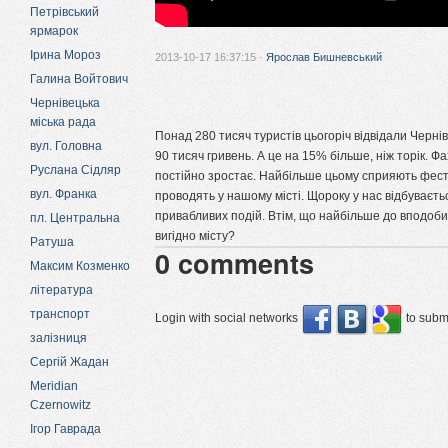
Петрівський
ярмарок
Ірина Мороз
2013-10-17 16:37:15 ·
Ярослав Бишневський
Галина Войтович
Чернівецька
міська рада
Понад 280 тисяч туристів цьогоріч відвідали Черні
вул. Головна
90 тисяч гривень. А це на 15% більше, ніж торік. Фа
Руслана Сідляр
постійно зростає. Найбільше цьому сприяють фести
вул. Франка
проводять у нашому місті. Щороку у нас відбуваєт
привабливих подій. Втім, що найбільше до вподоби
пл. Центральна
вигідно місту?
Ратуша
0
comments
Максим Козменко
література
транспорт
Login with social networks
to submi
залізниця
Сергій Жадан
Meridian
Czernowitz
Ігор Гаврада