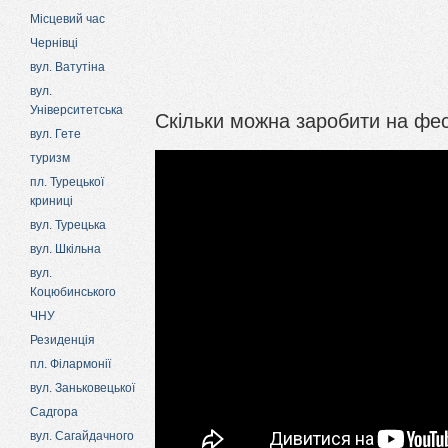
Місцевий час
Чернівці
вул. Ватутіна
вул.
Університетська
Скільки можна заробити на фе
вул. Гете
туризм
пл. Турецької
криниці
вул. Турецька
вул. Шкільна
вул.
Коцюбинського
ЧНУ
Резиденція
пл. Філармонії
вул. Заньковецької
Садгора
вул. Сагайдачного