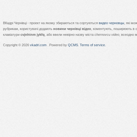
ВКадрі Чернівці - проект на якому збираються та сортуються
видео черновцы
, які м
рубрикам, користувачі додають
новини чернівці відео
, коментують, поширюють в с
клавіатури
cvjnhtnm jykfq
, або ввели невірно назву міста
chernovcu video
, всеодно 
Copyright © 2026
vkadri.com
. Powered by
QCMS
.
Terms of service.