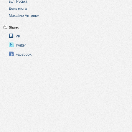
вул. Руська
День міста
Михайло Антонюк
Share:
VK
Twitter
Facebook