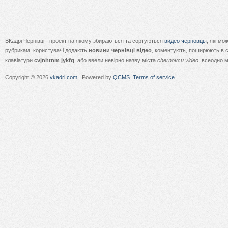
ВКадрі Чернівці - проект на якому збираються та сортуються
видео черновцы
, які м
рубрикам, користувачі додають
новини чернівці відео
, коментують, поширюють в с
клавіатури
cvjnhtnm jykfq
, або ввели невірно назву міста
chernovcu video
, всеодно 
Copyright © 2026
vkadri.com
. Powered by
QCMS
.
Terms of service.