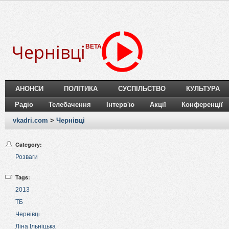
Чернівці
BETA
АНОНСИ
ПОЛІТИКА
СУСПІЛЬСТВО
КУЛЬТУРА
Радіо
Телебачення
Інтерв'ю
Акції
Конференції
vkadri.com
>
Чернівці
Category:
Розваги
Tags:
2013
ТБ
Чернівці
Ліна Ільніцька