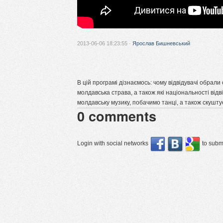
2013-06-06 18:23:55 ·
Ярослав Бишневський
В цій програмі дізнаємось: чому відвідувачі обрал
молдавська страва, а також які національності від
молдавську музику, побачимо танці, а також скушт
0
comments
Login with social networks
to submi