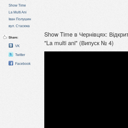
Show Time
La Multi Ani
Іван Полушин
вул. Стасюка
Show Time в Чернівцях: Відкри
Share:
"La multi ani" (Випуск № 4)
VK
Twitter
Facebook