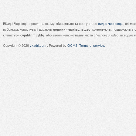
ВКадрі Чернівці - проект на якому збираються та сортуються
видео черновцы
, які м
рубрикам, користувачі додають
новини чернівці відео
, коментують, поширюють в с
клавіатури
cvjnhtnm jykfq
, або ввели невірно назву міста
chernovcu video
, всеодно 
Copyright © 2026
vkadri.com
. Powered by
QCMS
.
Terms of service.