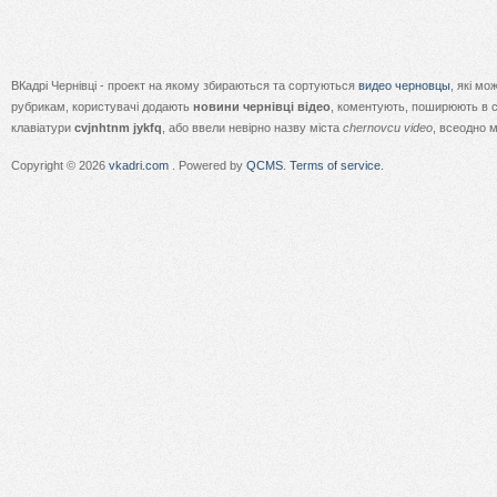
ВКадрі Чернівці - проект на якому збираються та сортуються
видео черновцы
, які м
рубрикам, користувачі додають
новини чернівці відео
, коментують, поширюють в с
клавіатури
cvjnhtnm jykfq
, або ввели невірно назву міста
chernovcu video
, всеодно 
Copyright © 2026
vkadri.com
. Powered by
QCMS
.
Terms of service.