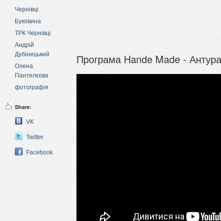
Чернівці
Буковина
ТРК Чернівці
Андрій
Дубінецький
Програма Hande Made - Антура
Олена
Пантелєєва
фотографія
Share:
VK
Twitter
Facebook