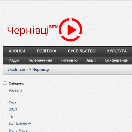
Чернівці
BETA
АНОНСИ
ПОЛІТИКА
СУСПІЛЬСТВО
КУЛЬТУРА
Радіо
Телебачення
Інтерв'ю
Акції
Конференції
vkadri.com
>
Чернівці
Category:
Розваги
Tags:
2013
ТБ
вул. Емінеску
Hand Made