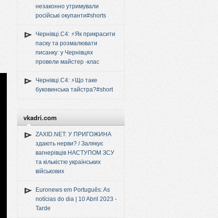
незаконно утримували
російські окупанти#shorts
Чернівці.C4: ⚡️Як прикрасити
паску та розмалювати
писанку: у Чернівцях
провели майстер -клас
Чернівці.C4: ⚡️Що таке
буковинська тайстра?#short
vkadri.com
ZAXID.NET: У ПРИГОЖИНА
здають нерви? / Залякує
вагнерівців НАСТУПОМ ЗСУ
та кількістю українських
військових
Euronews em Português: As
notícias do dia | 10 Abril 2023 -
Tarde