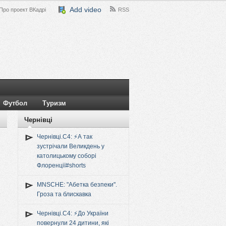
Add video
Про проект ВКадрі
RSS
Футбол
Туризм
Чернівці
Чернівці.C4: ⚡️А так
зустрічали Великдень у
католицькому соборі
Флоренції#shorts
MNSCHE: "Абетка безпеки".
Гроза та блискавка
Чернівці.C4: ⚡️До України
повернули 24 дитини, які