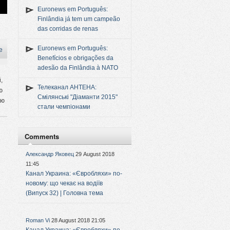
Euronews em Português:
Finlândia já tem um campeão
das corridas de renas
Euronews em Português:
e
Benefícios e obrigações da
adesão da Finlândia à NATO
,
Телеканал АНТЕНА:
ю
Смілянські "Діаманти 2015"
ню
стали чемпіонами
Comments
Александр Яковец
29 August 2018
11:45
Канал Украина: «Євробляхи» по-
новому: що чекає на водіїв
(Випуск 32) | Головна тема
Roman Vi
28 August 2018 21:05