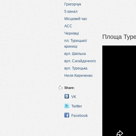
Григорчук
5 канал
Місцевий час
АСС
Чернівці
Площа Туре
пл. Турецької
криниці
вул. Шкільна
вул. Сагайдачного
вул. Турецька
Неля Кириченко
Share:
VK
Twitter
Facebook