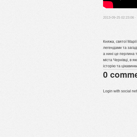
2013-09-25 02:23:06 ·
Княжа, святої Марі
легендами та загад
а нині це перлина 
міста Чернівці, в я
історію та цікавинк
0
comme
Login with social n