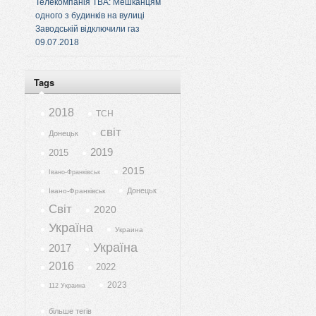
Телекомпанія ТВА: Мешканцям
одного з будинків на вулиці
Заводській відключили газ
09.07.2018
Tags
2018
ТСН
світ
Донецьк
2019
2015
2015
Івано-Франківськ
Донецьк
Івано-Франківськ
Світ
2020
Україна
Украина
Україна
2017
2016
2022
2023
112 Украина
більше тегів