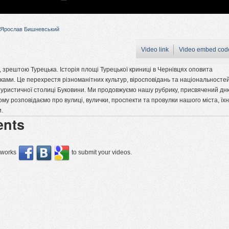
Ярослав Бишневський
Video link
Video embed cod
ї, зрештою Турецька. Історія площі Турецької криниці в Чернівцях оповита
ками. Це перехрестя різноманітних культур, віросповідань та національностей
туристичної столиці Буковини. Ми продовжуємо нашу рубрику, присвячений дн
кому розповідаємо про вулиці, вулички, проспекти та провулки нашого міста, їх
и.
nts
etworks
to submit your videos.