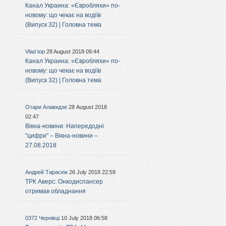
Канал Украина: «Євробляхи» по-
новому: що чекає на водіїв
(Випуск 32) | Головна тема
Vlad top
28 August 2018 09:44
Канал Украина: «Євробляхи» по-
новому: що чекає на водіїв
(Випуск 32) | Головна тема
Отари Алавидзе
28 August 2018
02:47
Вікна-новини: Напередодні
"цифри" – Вікна-новини –
27.08.2018
Андрей Тарасюк
26 July 2018 22:59
ТРК Аверс: Онкодиспансер
отримав обладнання
0372 Чернівці
10 July 2018 06:58