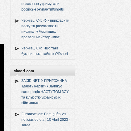
незаконно утримували
російські окупанти#shorts
Чернівці.C4: ⚡️Як прикрасити
паску та розмалювати
писанку: у Чернівцях
провели майстер -клас
Чернівці.C4: ⚡️Що таке
буковинська тайстра?#short
vkadri.com
ZAXID.NET: У ПРИГОЖИНА
здають нерви? / Залякує
вагнерівців НАСТУПОМ ЗСУ
та кількістю українських
військових
Euronews em Português: As
notícias do dia | 10 Abril 2023 -
Tarde