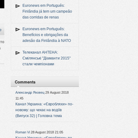
Euronews em Português:
Finlândia já tem um campeão
das corridas de renas
Euronews em Português:
e
Benefícios e obrigações da
adesão da Finlândia à NATO
сто
а
Телеканал АНТЕНА:
Смілянські "Діаманти 2015"
стали чемпіонами
Comments
Александр Яковец
29 August 2018
11:45
Канал Украина: «Євробляхи» по-
новому: що чекає на водіїв
(Випуск 32) | Головна тема
Roman Vi
28 August 2018 21:05