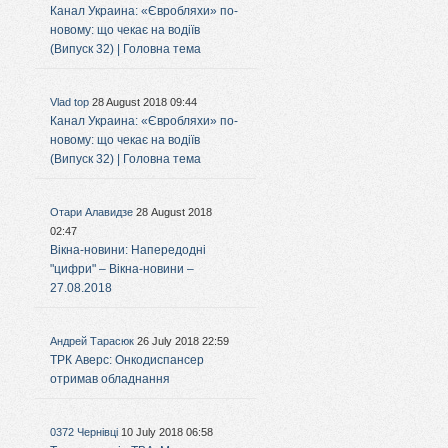
Канал Украина: «Євробляхи» по-
новому: що чекає на водіїв
(Випуск 32) | Головна тема
Vlad top
28 August 2018 09:44
Канал Украина: «Євробляхи» по-
новому: що чекає на водіїв
(Випуск 32) | Головна тема
Отари Алавидзе
28 August 2018
02:47
Вікна-новини: Напередодні
"цифри" – Вікна-новини –
27.08.2018
Андрей Тарасюк
26 July 2018 22:59
ТРК Аверс: Онкодиспансер
отримав обладнання
0372 Чернівці
10 July 2018 06:58