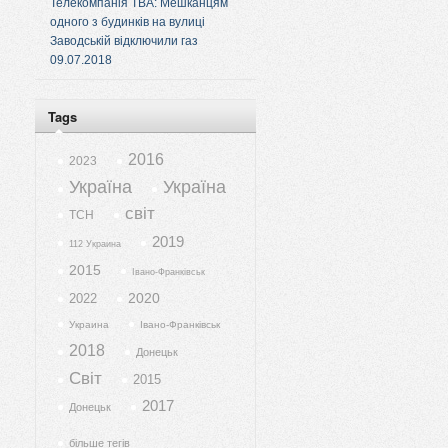
Телекомпанія ТВА: Мешканцям
одного з будинків на вулиці
Заводській відключили газ
09.07.2018
Tags
2016
2023
Україна
Україна
світ
ТСН
2019
112 Украина
2015
Івано-Франківськ
2020
2022
Украина
Івано-Франківськ
2018
Донецьк
Світ
2015
2017
Донецьк
більше тегів