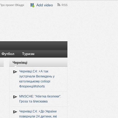
Add video
Про проект ВКадрі
RSS
Футбол
Туризм
Чернівці
Чернівці.C4: ⚡️А так
зустрічали Великдень у
католицькому соборі
Флоренції#shorts
MNSCHE: "Абетка безпеки".
Гроза та блискавка
Чернівці.C4: ⚡️До України
повернули 24 дитини, які