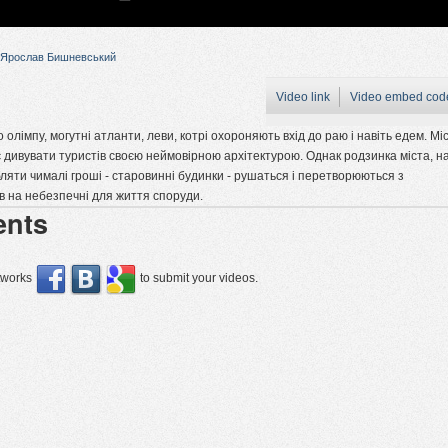
Ярослав Бишневський
Video link
Video embed cod
 олімпу, могутні атланти, леви, котрі охороняють вхід до раю і навіть едем. Мі
 дивувати туристів своєю неймовірною архітектурою. Однак родзинка міста, н
ляти чималі гроші - старовинні будинки - рушаться і перетворюються з
ів на небезпечні для життя споруди.
nts
etworks
to submit your videos.