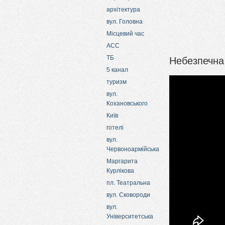
архітектура
вул. Головна
Місцевий час
АСС
Небезпечна 
ТБ
5 канал
туризм
вул.
Кохановського
Київ
готелі
вул.
Червоноармійська
Маргарита
Курлікова
пл. Театральна
вул. Сковороди
вул.
Університетська