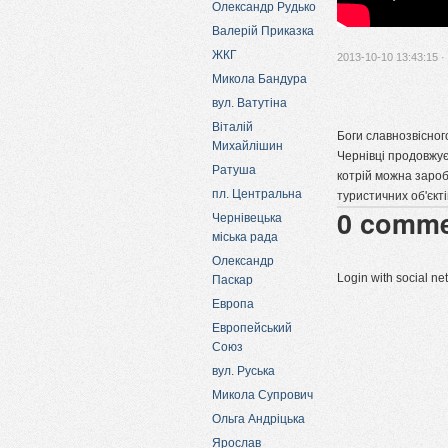
Олександр Рудько
Валерій Приказка
ЖКГ
2013-10-10 13:43:15 ·
Микола Бандура
вул. Ватутіна
Віталій
Боги славнозвісного
Михайлішин
Чернівці продовжує
Ратуша
котрій можна зароб
пл. Центральна
туристичних об'єкт
0
comme
Чернівецька
міська рада
Олександр
Login with social n
Паскар
Европа
Европейський
Союз
вул. Руська
Микола Супрович
Ольга Андріцька
Ярослав