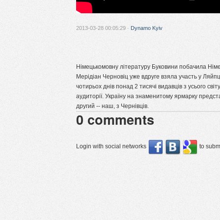
2013-03-28 00:05:29 ·
Dynamo Kyiv
Німецькомовну літературу Буковини побачила Нім
Мерідіан Черновіц уже вдруге взяла участь у Ляй
чотирьох днів понад 2 тисячі видавців з усього св
аудиторії. Україну на знаменитому ярмарку предст
другий -- наш, з Чернівців.
0
comments
Login with social networks
to submi