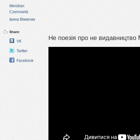
Meridian
Czernowitz
Ірина Вікирчак
Share:
Не поезія про не видавництво M
VK
Twitter
Facebook