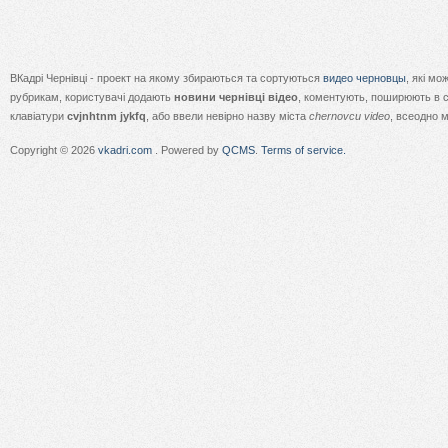
ВКадрі Чернівці - проект на якому збираються та сортуються
видео черновцы
, які м
рубрикам, користувачі додають
новини чернівці відео
, коментують, поширюють в с
клавіатури
cvjnhtnm jykfq
, або ввели невірно назву міста
chernovcu video
, всеодно 
Copyright © 2026
vkadri.com
. Powered by
QCMS
.
Terms of service.