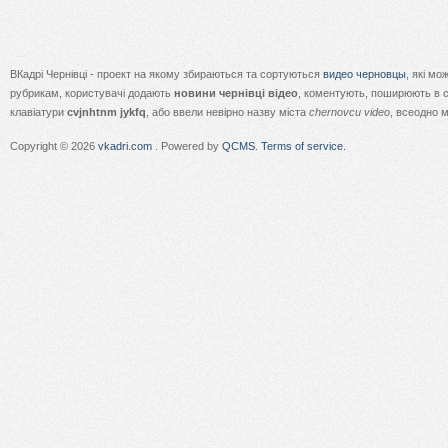
ВКадрі Чернівці - проект на якому збираються та сортуються
видео черновцы
, які м
рубрикам, користувачі додають
новини чернівці відео
, коментують, поширюють в с
клавіатури
cvjnhtnm jykfq
, або ввели невірно назву міста
chernovcu video
, всеодно 
Copyright © 2026
vkadri.com
. Powered by
QCMS
.
Terms of service.