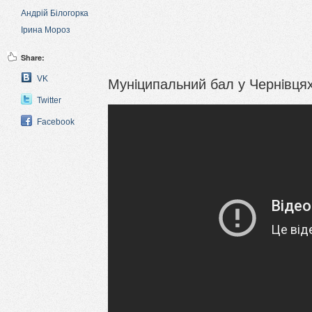
Андрій Білогорка
Ірина Мороз
Share:
Мунiципальний бал у Чернiвця
VK
Twitter
Facebook