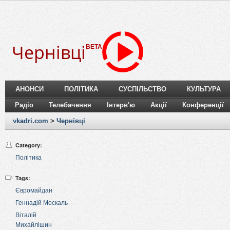
Чернівці
BETA
АНОНСИ
ПОЛІТИКА
СУСПІЛЬСТВО
КУЛЬТУРА
Радіо
Телебачення
Інтерв'ю
Акції
Конференції
vkadri.com
>
Чернівці
Category:
Політика
Tags:
Євромайдан
Геннадій Москаль
Віталій
Михайлішин