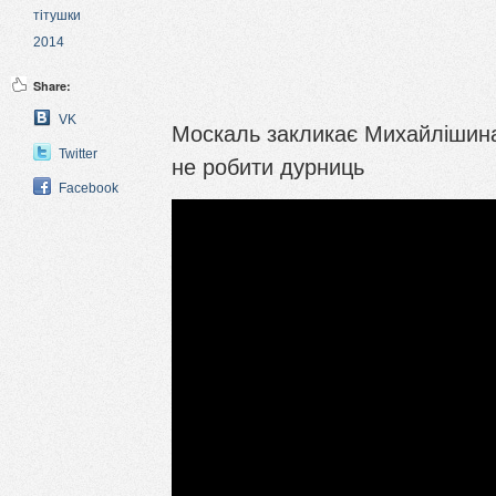
тітушки
2014
Share:
VK
Москаль закликає Михайлішина
Twitter
не робити дурниць
Facebook