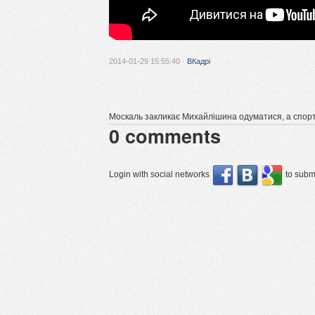
2014-01-29 15:55:40 ·
ВКадрі
Москаль закликає Михайлішина одуматися, а спорт
0
comments
Login with social networks
to submi