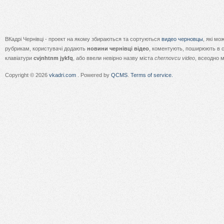
ВКадрі Чернівці - проект на якому збираються та сортуються
видео черновцы
, які м
рубрикам, користувачі додають
новини чернівці відео
, коментують, поширюють в с
клавіатури
cvjnhtnm jykfq
, або ввели невірно назву міста
chernovcu video
, всеодно 
Copyright © 2026
vkadri.com
. Powered by
QCMS
.
Terms of service.