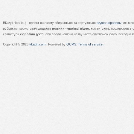
ВКадрі Чернівці - проект на якому збираються та сортуються
видео черновцы
, які м
рубрикам, користувачі додають
новини чернівці відео
, коментують, поширюють в с
клавіатури
cvjnhtnm jykfq
, або ввели невірно назву міста
chernovcu video
, всеодно 
Copyright © 2026
vkadri.com
. Powered by
QCMS
.
Terms of service.