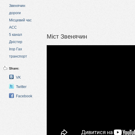
Звенячин
дороги
Місцевий час
АСС
Міст Звенячин
5 канал
Дністер
Ігор Гах
транспорт
Share:
VK
Twitter
Facebook