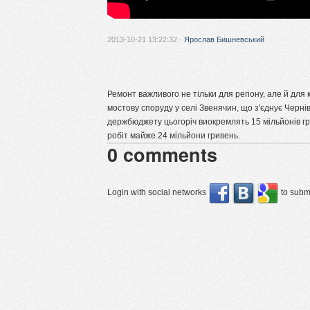
2013-10-21 13:22:32 ·
Ярослав Бишневський
Ремонт важливого не тільки для регіону, але й для 
мостову споруду у селі Звенячин, що з'єднує Чернів
держбюджету цьогоріч виокремлять 15 мільйонів г
робіт майже 24 мільйони гривень.
0
comments
Login with social networks
to submi