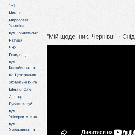
1+1
Мигово
Мирослава
Ульяніна
вул. Кобилянської
"Мій щоденник. Чернівці" - Сні
Ратуша
ЧНУ
Резиденція
вул.
Коцюбинського
пл. Центральна
Українська книга
Literatur Cafe
Дністер
Руслан Козуб
вул.
Університетська
вул.
Хмельницького