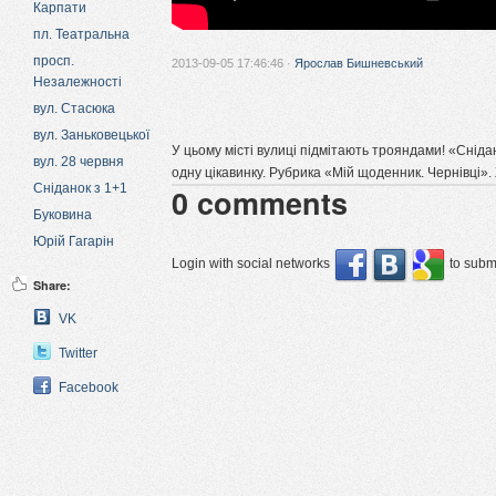
Карпати
пл. Театральна
просп.
2013-09-05 17:46:46 ·
Ярослав Бишневський
Незалежності
вул. Стасюка
вул. Заньковецької
У цьому місті вулиці підмітають трояндами! «Сніда
вул. 28 червня
одну цікавинку. Рубрика «Мій щоденник. Чернівці»
Сніданок з 1+1
0
comments
Буковина
Юрій Гагарін
Login with social networks
to submi
Share:
VK
Twitter
Facebook