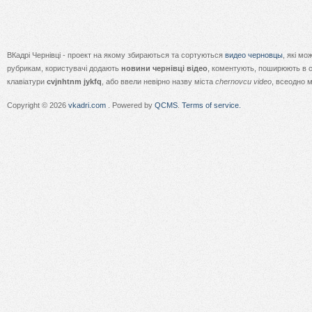
ВКадрі Чернівці - проект на якому збираються та сортуються
видео черновцы
, які м
рубрикам, користувачі додають
новини чернівці відео
, коментують, поширюють в с
клавіатури
cvjnhtnm jykfq
, або ввели невірно назву міста
chernovcu video
, всеодно 
Copyright © 2026
vkadri.com
. Powered by
QCMS
.
Terms of service.