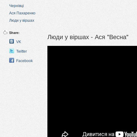
Чернівці
Ася Пахаренко
Люди у віршах
Share:
Люди у віршах - Ася "Весна"
VK
Twitter
Facebook