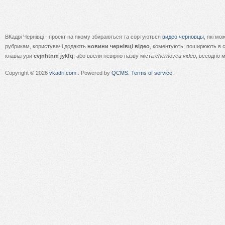
ВКадрі Чернівці - проект на якому збираються та сортуються
видео черновцы
, які м
рубрикам, користувачі додають
новини чернівці відео
, коментують, поширюють в с
клавіатури
cvjnhtnm jykfq
, або ввели невірно назву міста
chernovcu video
, всеодно 
Copyright © 2026
vkadri.com
. Powered by
QCMS
.
Terms of service.