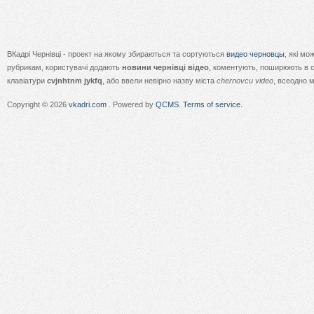
ВКадрі Чернівці - проект на якому збираються та сортуються
видео черновцы
, які м
рубрикам, користувачі додають
новини чернівці відео
, коментують, поширюють в с
клавіатури
cvjnhtnm jykfq
, або ввели невірно назву міста
chernovcu video
, всеодно 
Copyright © 2026
vkadri.com
. Powered by
QCMS
.
Terms of service.