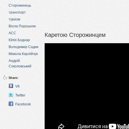
Сторожинець
транспорт
туризм
Віола Порошняк
Каретою Сторожинцем
АСС
Юлія Боднар
Володимир Садик
Микола Карлійчук
Андрій
Соколовський
Share:
VK
Twitter
Facebook