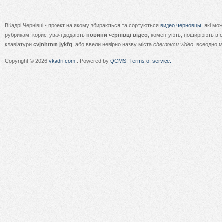
ВКадрі Чернівці - проект на якому збираються та сортуються
видео черновцы
, які м
рубрикам, користувачі додають
новини чернівці відео
, коментують, поширюють в с
клавіатури
cvjnhtnm jykfq
, або ввели невірно назву міста
chernovcu video
, всеодно 
Copyright © 2026
vkadri.com
. Powered by
QCMS
.
Terms of service.