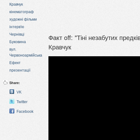
Кравчук
кінематограф
художні фільми
інтерв'ю
Чернівці
Факт off: "Тіні незабутих предк
Буковина
Кравчук
вул.
Червоноармійська
Ефект
презентації
Share:
VK
Twitter
Facebook