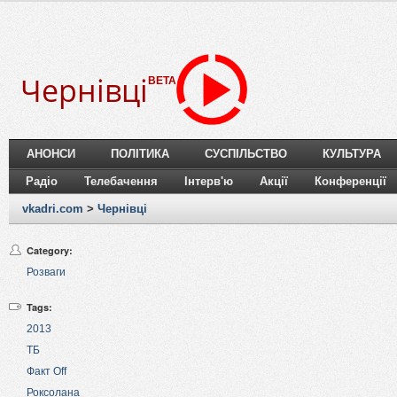
Чернівці
BETA
АНОНСИ
ПОЛІТИКА
СУСПІЛЬСТВО
КУЛЬТУРА
Радіо
Телебачення
Інтерв'ю
Акції
Конференції
vkadri.com
>
Чернівці
Category:
Розваги
Tags:
2013
ТБ
Факт Off
Роксолана