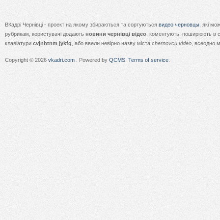
ВКадрі Чернівці - проект на якому збираються та сортуються
видео черновцы
, які м
рубрикам, користувачі додають
новини чернівці відео
, коментують, поширюють в с
клавіатури
cvjnhtnm jykfq
, або ввели невірно назву міста
chernovcu video
, всеодно 
Copyright © 2026
vkadri.com
. Powered by
QCMS
.
Terms of service.