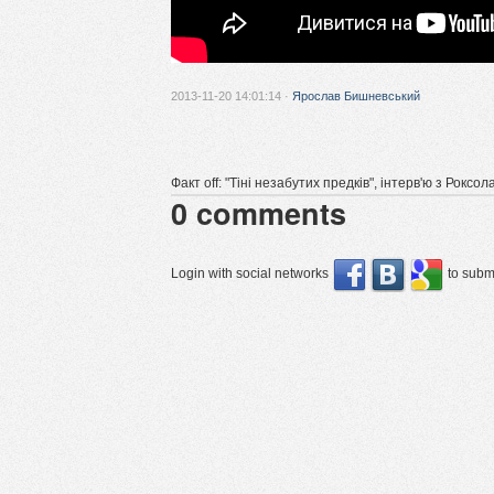
2013-11-20 14:01:14 ·
Ярослав Бишневський
Факт off: "Тіні незабутих предків", інтерв'ю з Роксо
0
comments
Login with social networks
to submi