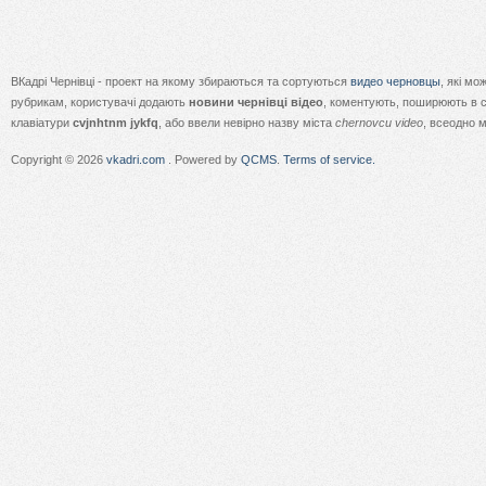
ВКадрі Чернівці - проект на якому збираються та сортуються
видео черновцы
, які м
рубрикам, користувачі додають
новини чернівці відео
, коментують, поширюють в с
клавіатури
cvjnhtnm jykfq
, або ввели невірно назву міста
chernovcu video
, всеодно 
Copyright © 2026
vkadri.com
. Powered by
QCMS
.
Terms of service.