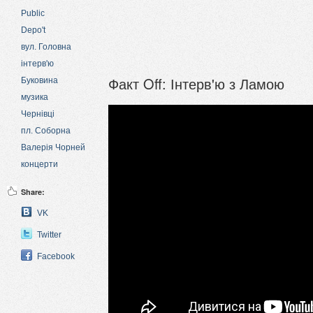
Public
Depo't
вул. Головна
інтерв'ю
Факт Off: Інтерв'ю з Ламою
Буковина
музика
Чернівці
пл. Соборна
Валерія Чорней
концерти
Share:
VK
Twitter
Facebook