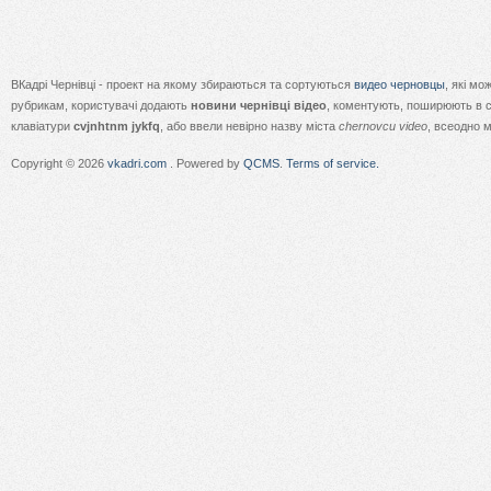
ВКадрі Чернівці - проект на якому збираються та сортуються
видео черновцы
, які м
рубрикам, користувачі додають
новини чернівці відео
, коментують, поширюють в с
клавіатури
cvjnhtnm jykfq
, або ввели невірно назву міста
chernovcu video
, всеодно 
Copyright © 2026
vkadri.com
. Powered by
QCMS
.
Terms of service.