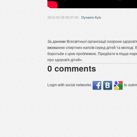
2013-03-28 00:07:40 ·
Dynamo Kyiv
За даними Всесвітньої організації охорони здоров'я
вживанню спиртних напоїв серед дітей та молоді. 
боротьби з цією проблемою. Придбати в піцца-парк
про здоров'я дітей».
0
comments
Login with social networks
to submi