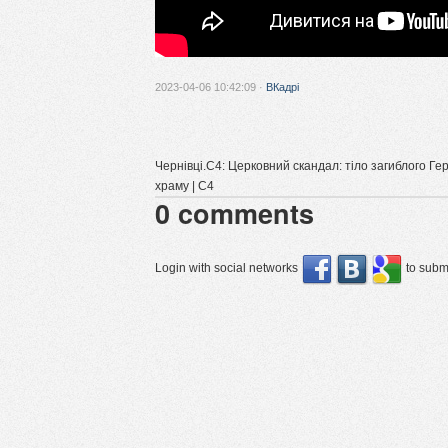
2023-04-06 10:42:09 ·
ВКадрі
Чернівці.C4: Церковний скандал: тіло загиблого 
храму | С4
0
comments
Login with social networks
to submi