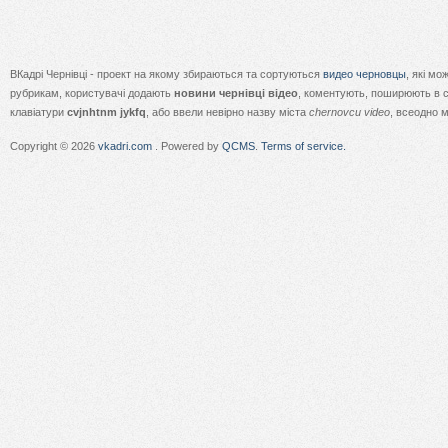
ВКадрі Чернівці - проект на якому збираються та сортуються
видео черновцы
, які м
рубрикам, користувачі додають
новини чернівці відео
, коментують, поширюють в с
клавіатури
cvjnhtnm jykfq
, або ввели невірно назву міста
chernovcu video
, всеодно 
Copyright © 2026
vkadri.com
. Powered by
QCMS
.
Terms of service.