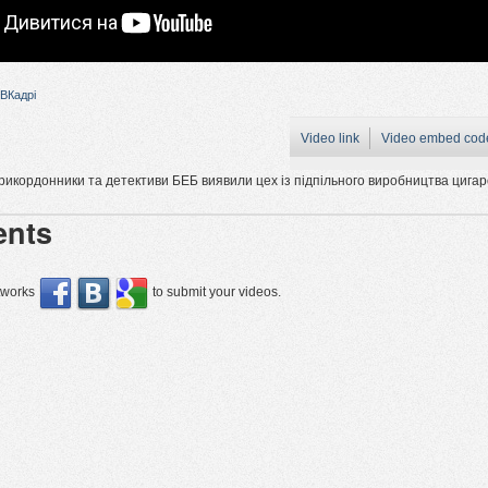
ВКадрі
Video link
Video embed cod
прикордонники та детективи БЕБ виявили цех із підпільного виробництва цигар
nts
etworks
to submit your videos.