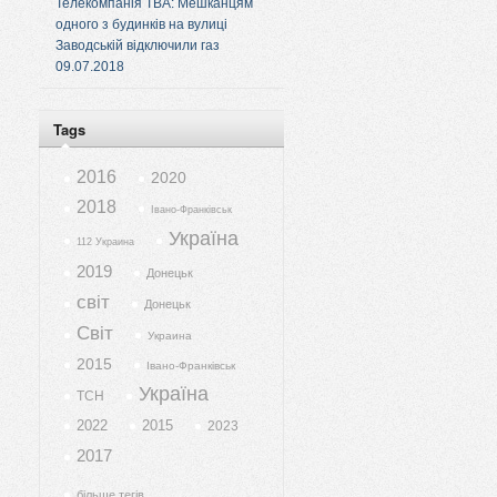
Телекомпанія ТВА: Мешканцям
одного з будинків на вулиці
Заводській відключили газ
09.07.2018
Tags
2016
2020
2018
Івано-Франківськ
Україна
112 Украина
2019
Донецьк
світ
Донецьк
Світ
Украина
2015
Івано-Франківськ
Україна
ТСН
2022
2015
2023
2017
більше тегів