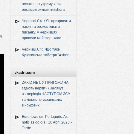
незаконно утримували
російські окупанти#shorts
Чернівці.C4: ⚡️Як прикрасити
паску та розмалювати
писанку: у Чернівцях
и
провели майстер -клас
Чернівці.C4: ⚡️Що таке
буковинська тайстра?#short
vkadri.com
ZAXID.NET: У ПРИГОЖИНА
здають нерви? / Залякує
вагнерівців НАСТУПОМ ЗСУ
та кількістю українських
військових
Euronews em Português: As
notícias do dia | 10 Abril 2023 -
Tarde