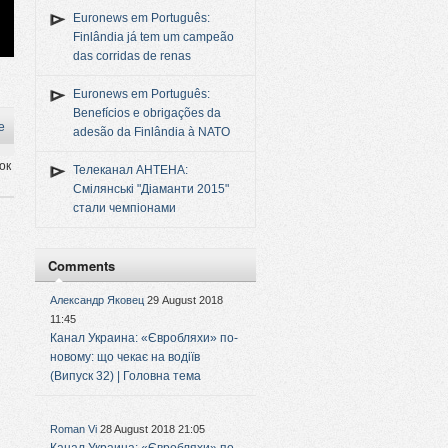
Euronews em Português:
Finlândia já tem um campeão
das corridas de renas
Euronews em Português:
Benefícios e obrigações da
e
adesão da Finlândia à NATO
ок
Телеканал АНТЕНА:
Смілянські "Діаманти 2015"
стали чемпіонами
Comments
Александр Яковец
29 August 2018
11:45
Канал Украина: «Євробляхи» по-
новому: що чекає на водіїв
(Випуск 32) | Головна тема
Roman Vi
28 August 2018 21:05