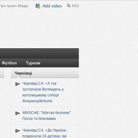
Add video
Про проект ВКадрі
RSS
Футбол
Туризм
Чернівці
Чернівці.C4: ⚡️А так
зустрічали Великдень у
католицькому соборі
Флоренції#shorts
MNSCHE: "Абетка безпеки".
Гроза та блискавка
Чернівці.C4: ⚡️До України
повернули 24 дитини, які