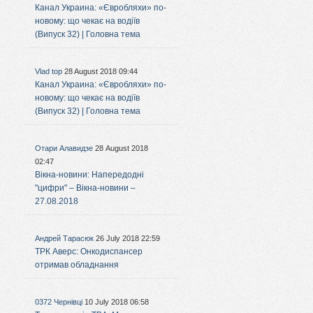
Канал Украина: «Євробляхи» по-
новому: що чекає на водіїв
(Випуск 32) | Головна тема
Vlad top
28 August 2018 09:44
Канал Украина: «Євробляхи» по-
новому: що чекає на водіїв
(Випуск 32) | Головна тема
Отари Алавидзе
28 August 2018
02:47
Вікна-новини: Напередодні
"цифри" – Вікна-новини –
27.08.2018
Андрей Тарасюк
26 July 2018 22:59
ТРК Аверс: Онкодиспансер
отримав обладнання
0372 Чернівці
10 July 2018 06:58