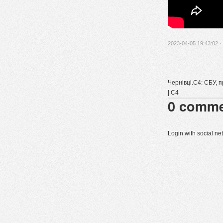
2023-04-05 19:43:02 ·
Чернівці.C4: СБУ, 
| С4
0
comme
Login with social n