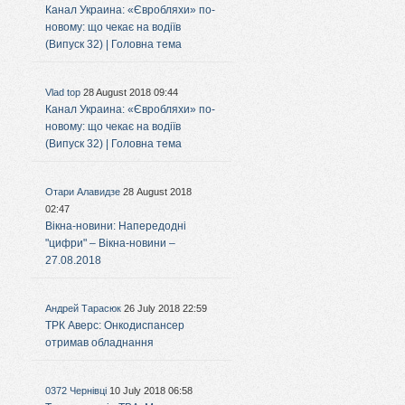
Канал Украина: «Євробляхи» по-
новому: що чекає на водіїв
(Випуск 32) | Головна тема
Vlad top
28 August 2018 09:44
Канал Украина: «Євробляхи» по-
новому: що чекає на водіїв
(Випуск 32) | Головна тема
Отари Алавидзе
28 August 2018
02:47
Вікна-новини: Напередодні
"цифри" – Вікна-новини –
27.08.2018
Андрей Тарасюк
26 July 2018 22:59
ТРК Аверс: Онкодиспансер
отримав обладнання
0372 Чернівці
10 July 2018 06:58