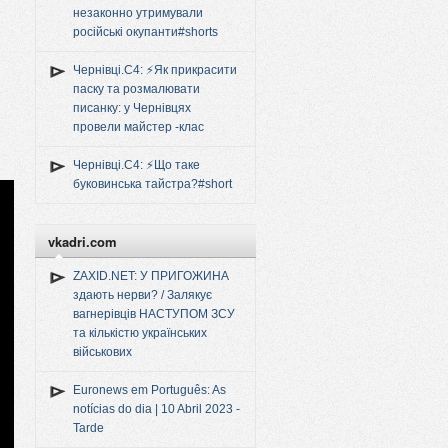
незаконно утримували
російські окупанти#shorts
Чернівці.C4: ⚡️Як прикрасити
паску та розмалювати
писанку: у Чернівцях
провели майстер -клас
Чернівці.C4: ⚡️Що таке
буковинська тайстра?#short
vkadri.com
ZAXID.NET: У ПРИГОЖИНА
здають нерви? / Залякує
вагнерівців НАСТУПОМ ЗСУ
та кількістю українських
військових
Euronews em Português: As
notícias do dia | 10 Abril 2023 -
Tarde