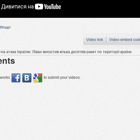
ВКадрі
Video link
Video embed cod
тна атака Ізраїлю: Ліван випустив кілька десятків ракет по території країни
nts
etworks
to submit your videos.