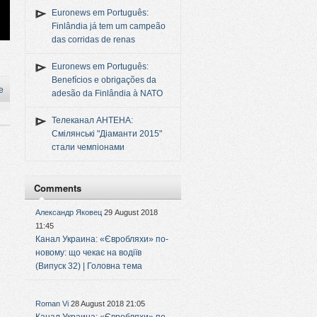
Euronews em Português:
Finlândia já tem um campeão
das corridas de renas
Euronews em Português:
Benefícios e obrigações da
e
adesão da Finlândia à NATO
Телеканал АНТЕНА:
Смілянські "Діаманти 2015"
стали чемпіонами
Comments
Александр Яковец
29 August 2018
11:45
Канал Украина: «Євробляхи» по-
новому: що чекає на водіїв
(Випуск 32) | Головна тема
Roman Vi
28 August 2018 21:05