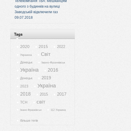
Телекомпанія ТВА: Мешканцям
одного з будинків на вулиці
Заводській відключили газ
09.07.2018
Tags
2020
2015
2022
Світ
Украина
Донецьк
Івано-Франківськ
Україна
2016
2019
Донецьк
Україна
2023
2018
2017
2015
світ
ТСН
Івано-Франківськ
112 Украина
більше тегів