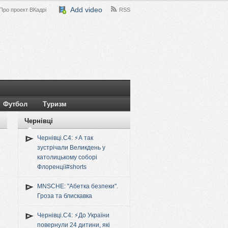
Add video
Про проект ВКадрі
RSS
Футбол
Туризм
Чернівці
Чернівці.C4: ⚡️А так
зустрічали Великдень у
католицькому соборі
Флоренції#shorts
MNSCHE: "Абетка безпеки".
Гроза та блискавка
Чернівці.C4: ⚡️До України
повернули 24 дитини, які