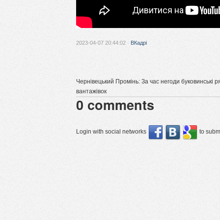
2023-04-07 20:44:02 ·
ВКадрі
Чернівецький Промінь: За час негоди буковинські р
вантажівок
0
comments
Login with social networks
to submi