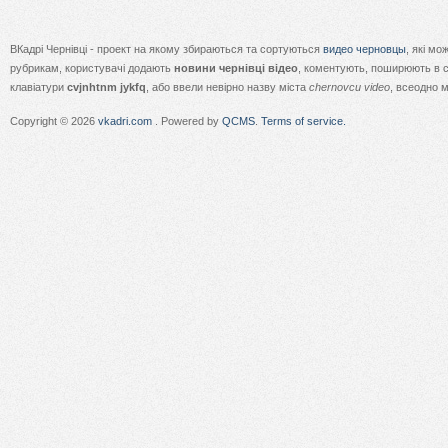
ВКадрі Чернівці - проект на якому збираються та сортуються
видео черновцы
, які м
рубрикам, користувачі додають
новини чернівці відео
, коментують, поширюють в с
клавіатури
cvjnhtnm jykfq
, або ввели невірно назву міста
chernovcu video
, всеодно 
Copyright © 2026
vkadri.com
. Powered by
QCMS
.
Terms of service.