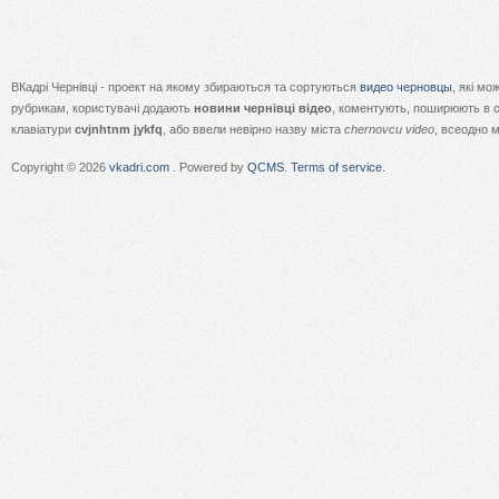
ВКадрі Чернівці - проект на якому збираються та сортуються
видео черновцы
, які м
рубрикам, користувачі додають
новини чернівці відео
, коментують, поширюють в с
клавіатури
cvjnhtnm jykfq
, або ввели невірно назву міста
chernovcu video
, всеодно 
Copyright © 2026
vkadri.com
. Powered by
QCMS
.
Terms of service.